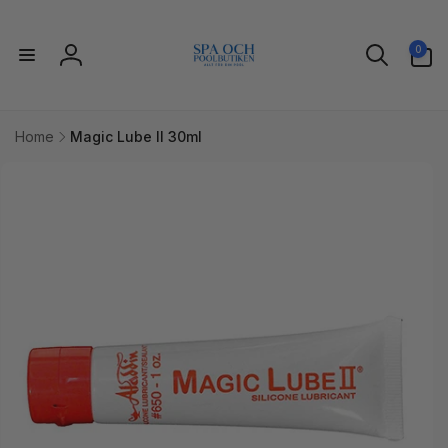
vidare
till
0
innehåll
0
artiklar
Logga
in
Home
Magic Lube II 30ml
idare till
uktinformation