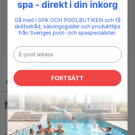
spa - direkt i din inkorg
Taggar:
Magic lube
,
magiclube
,
silicone
,
smörjmedel
,
spaverktyg
Gå med i SPA OCH POOLBUTIKEN och få
Kategorier:
Installation,
skötselråd, säsongsguider och produkttips
Verktyg & tillbehör för montage,
från Sveriges pool- och spaspecialister.
Verktyg & tillbehör spabad
FORTSÄTT
Produktbeskrivning
Magic Lube II 30ml