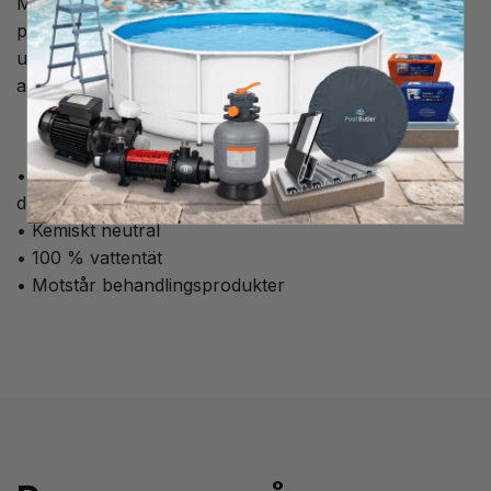
MAGIC LUBE II 30ml tub för smörjning/ infettning av
packning och o-ring, passar perfekt till din pool
utrustning då den är extra tålig mot klor och andra
aggressiva rengöringsmedel.
• Skyddar och smörjer ventiler, tätningar eller andra
delar i torr eller fuktig miljö
• Kemiskt neutral
• 100 % vattentät
• Motstår behandlingsprodukter