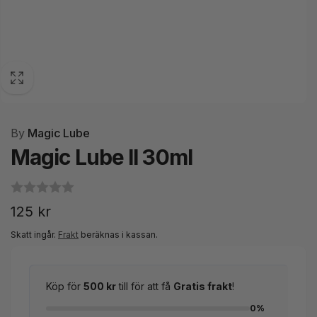
By
Magic Lube
Magic Lube II 30ml
Ordinarie
125 kr
pris
Skatt ingår.
Frakt
beräknas i kassan.
Köp för
500 kr
till för att få
Gratis frakt
!
0%