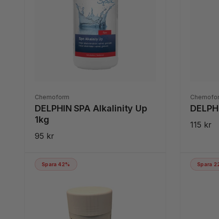
Säljare:
Säljare:
Chemoform
Chemofo
DELPHIN SPA Alkalinity Up
DELPHI
1kg
Ordinar
115 kr
Ordinarie
95 kr
pris
pris
Spara 42%
Spara 