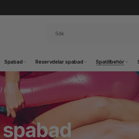
Spabad
Reservdelar spabad
Spatillbehör
 spabad