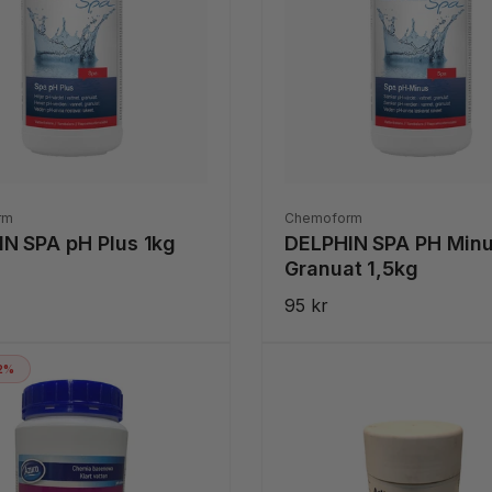
Säljare:
rm
Chemoform
N SPA pH Plus 1kg
DELPHIN SPA PH Min
Granuat 1,5kg
ie
Ordinarie
95 kr
pris
22%