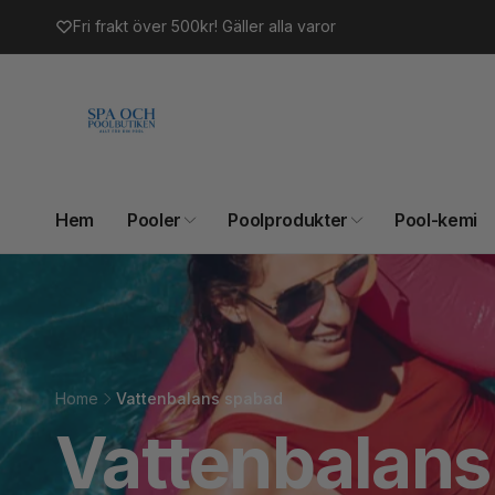
vidare
Fri frakt över 500kr! Gäller alla varor
till
innehåll
Hem
Pooler
Poolprodukter
Pool-kemi
Home
Vattenbalans spabad
Vattenbalans