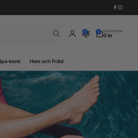
Faceboo
Instagr
Sök
0
Delsumma
0
0
artiklar
0 kr
Logga
in
Spa-kemi
Hem och Fritid