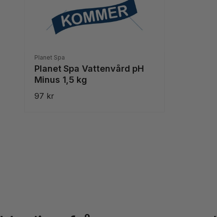
r
g
i
s
s
p
r
i
Säljare:
Planet Spa
s
Planet Spa Vattenvård pH
Minus 1,5 kg
Ordinarie
97 kr
pris