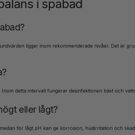
balans i spabad
pabad?
grundvärden ligger inom rekommenderade nivåer. Det är grun
a?
 Inom detta intervall fungerar desinfektionen bäst och vat
ögt eller lågt?
 medan för lågt pH kan ge korrosion, hudirritation och sk