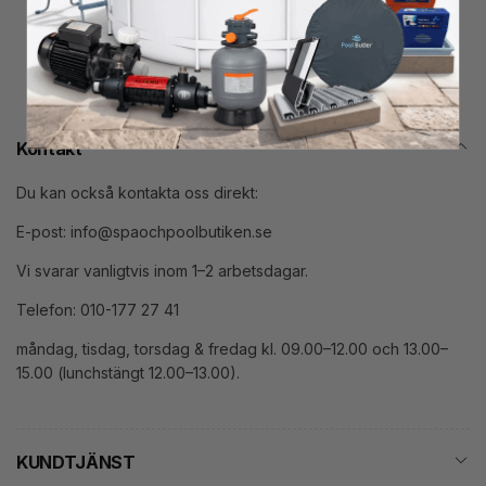
post
Kontakt
Du kan också kontakta oss direkt:
E-post: info@spaochpoolbutiken.se
Vi svarar vanligtvis inom 1–2 arbetsdagar.
Telefon: 010-177 27 41
måndag, tisdag, torsdag & fredag kl. 09.00–12.00 och 13.00–
15.00 (lunchstängt 12.00–13.00).
KUNDTJÄNST