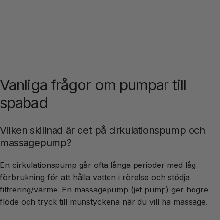
p
n
r
g
i
s
s
p
r
i
s
Vanliga frågor om pumpar till
spabad
Vilken skillnad är det på cirkulationspump och
massagepump?
En cirkulationspump går ofta långa perioder med låg
förbrukning för att hålla vatten i rörelse och stödja
filtrering/värme. En massagepump (jet pump) ger högre
flöde och tryck till munstyckena när du vill ha massage.