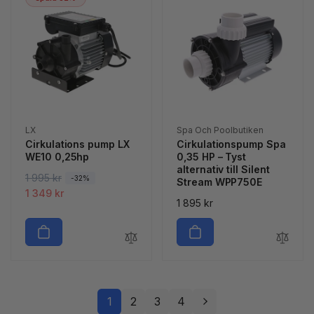
r
j
i
n
i
n
e
i
e
i
p
n
p
n
r
g
r
g
i
s
i
s
s
p
s
p
r
r
i
i
s
Säljare:
Säljare:
LX
Spa Och Poolbutiken
s
Cirkulations pump LX
Cirkulationspump Spa
WE10 0,25hp
0,35 HP – Tyst
alternativ till Silent
O
1 995 kr
F
-32%
Stream WPP750E
r
ö
1 349 kr
Ordinarie
1 895 kr
d
r
pris
i
s
n
ä
a
l
r
j
i
n
1
2
3
4
e
i