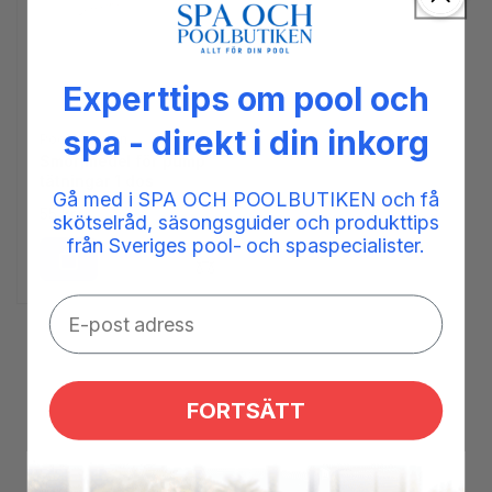
Experttips om pool och
spa - direkt i din inkorg
Säljare:
PoolExperten
Smörjmedel för pump
tätningar 1 dos
Gå med i SPA OCH POOLBUTIKEN och få
Ordinarie
55 kr
skötselråd, säsongsguider och produkttips
pris
från Sveriges pool- och spaspecialister.
FORTSÄTT