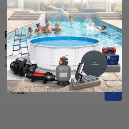
Prenumerera på
nyhetsbrev
Få den senaste informationen och de bästa
erbjudandena!
E-
post