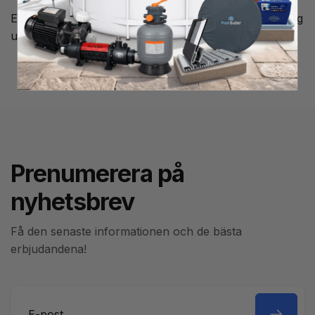
Etikett till display 50494-1 ( Display CP600 CS/NW våg
utan etikett CS) som passar till Coast spas
Prenumerera på
nyhetsbrev
Få den senaste informationen och de bästa
erbjudandena!