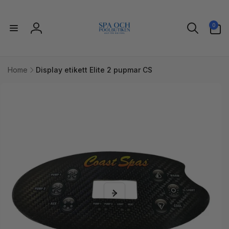
vidare
till
0
innehåll
0
artiklar
Logga
in
Home
Display etikett Elite 2 pupmar CS
idare till
uktinformation