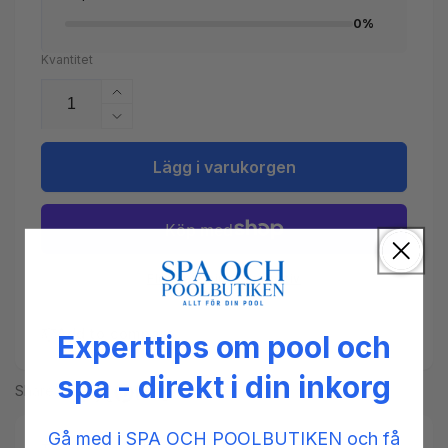
0%
Kvantitet
Öka
kvantitet
Minska
för
kvantitet
Display
för
Lägg i varukorgen
etikett
Display
Elite
etikett
2
Elite
pupmar
2
CS
pupmar
Fler betalningsalternativ
CS
Add to compare
Experttips om pool och
spa - direkt i din inkorg
Share
Gå med i SPA OCH POOLBUTIKEN och få