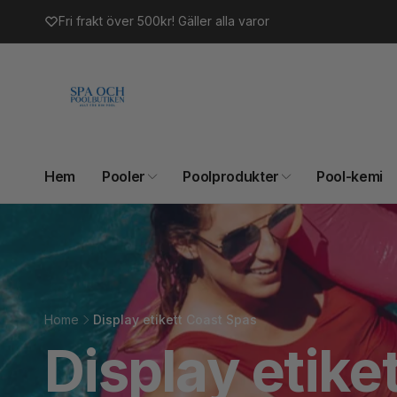
vidare
Fri frakt över 500kr! Gäller alla varor
till
innehåll
Hem
Pooler
Poolprodukter
Pool-kemi
Home
Display etikett Coast Spas
Display etike