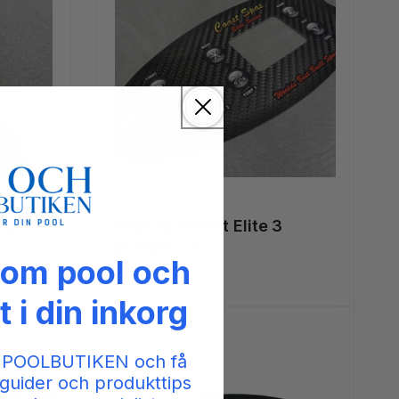
Säljare:
Coast Spas
svart
Display etikett Elite 3
pumpar CS
 om pool och
Ordinarie
1 500 kr
pris
t i din inkorg
 POOLBUTIKEN och få
guider och produkttips