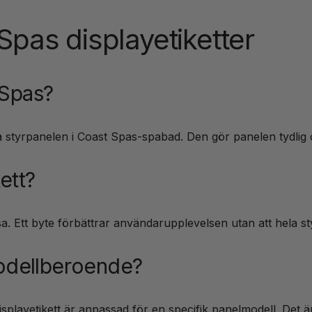
Spas displayetiketter
 Spas?
å styrpanelen i Coast Spas-spabad. Den gör panelen tydlig 
ett?
t läsa. Ett byte förbättrar användarupplevelsen utan att hela
modellberoende?
layetikett är anpassad för en specifik panelmodell. Det är vi