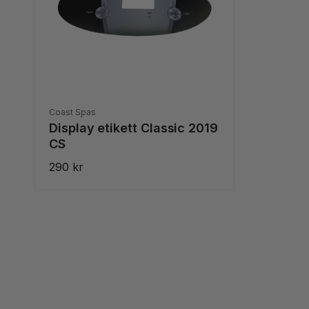
Säljare:
Coast Spas
Display etikett Classic 2019
CS
Ordinarie
290 kr
pris