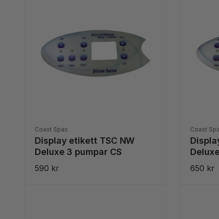
Säljare:
Säljare:
Coast Spas
Coast Sp
Display etikett TSC NW
Displa
Deluxe 3 pumpar CS
Deluxe
Ordinarie
590 kr
Ordinar
650 kr
pris
pris