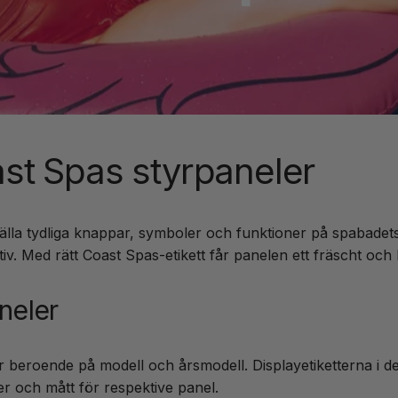
oast Spas styrpaneler
tälla tydliga knappar, symboler och funktioner på spabadets 
uitiv. Med rätt Coast Spas-etikett får panelen ett fräscht och
neler
r beroende på modell och årsmodell. Displayetiketterna i d
 och mått för respektive panel.