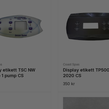
Säljare:
as
Coast Spas
y etikett TSC NW
Display etikett TP500
 1 pump CS
2020 CS
ie
Ordinarie
350 kr
pris