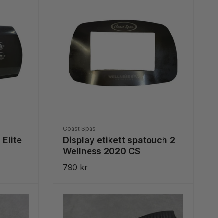
e
r
a
e
f
t
e
r
:
Säljare:
Coast Spas
 Elite
Display etikett spatouch 2
Wellness 2020 CS
Ordinarie
790 kr
pris