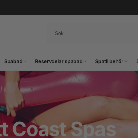
Spabad
Reservdelar spabad
Spatillbehör
tt Coast Spas