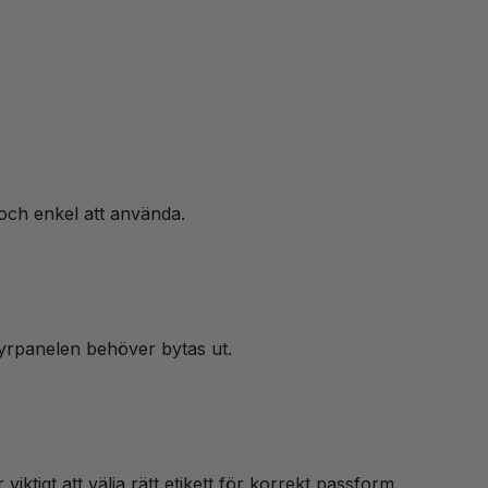
och enkel att använda.
 styrpanelen behöver bytas ut.
ktigt att välja rätt etikett för korrekt passform.