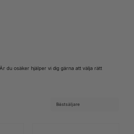
Är du osäker hjälper vi dig gärna att välja rätt
Bästsäljare
S
o
r
t