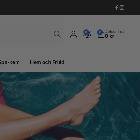
Faceboo
Instagr
Sök
0
Delsumma
0
0
artiklar
0 kr
Logga
in
Spa-kemi
Hem och Fritid