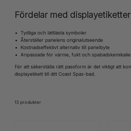
Fördelar med displayetiketter 
Tydliga och lättlästa symboler
Återställer panelens originalutseende
Kostnadseffektivt alternativ till panelbyte
Anpassade för värme, fukt och spabadskemikalie
För att säkerställa rätt passform är det viktigt att ko
displayetikett till ditt Coast Spas-bad.
Skip to
product
grid
13 produkter