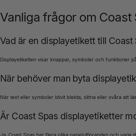
Vanliga frågor om Coast 
Vad är en displayetikett till Coast
Displayetiketten visar knappar, symboler och funktioner p
När behöver man byta displayetik
När text eller symboler blivit blekta, slitna eller svåra at
Är Coast Spas displayetiketter 
Ja. Coast Spas har flera olika panelutföranden och varje disp