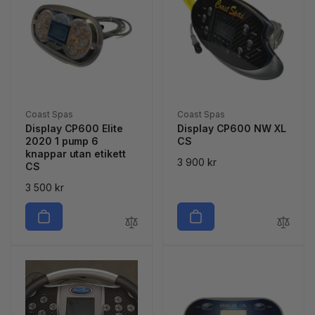
Säljare:
Säljare:
Coast Spas
Coast Spas
Display CP600 Elite
Display CP600 NW XL
2020 1 pump 6
CS
knappar utan etikett
Ordinarie
3 900 kr
CS
pris
Ordinarie
3 500 kr
pris