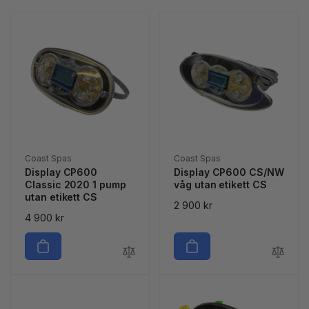
Säljare:
Säljare:
Coast Spas
Coast Spas
Display CP600
Display CP600 CS/NW
Classic 2020 1 pump
våg utan etikett CS
utan etikett CS
Ordinarie
2 900 kr
Ordinarie
4 900 kr
pris
pris