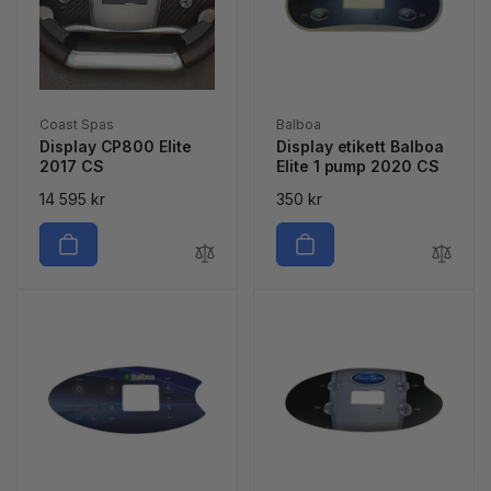
Säljare:
Säljare:
Coast Spas
Balboa
Display CP800 Elite
Display etikett Balboa
2017 CS
Elite 1 pump 2020 CS
Ordinarie
14 595 kr
Ordinarie
350 kr
pris
pris