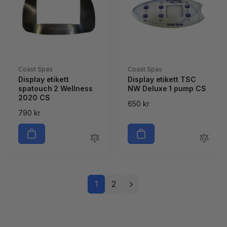
Säljare:
Säljare:
Coast Spas
Coast Spas
Display etikett
Display etikett TSC
spatouch 2 Wellness
NW Deluxe 1 pump CS
2020 CS
Ordinarie
650 kr
Ordinarie
790 kr
pris
pris
1
2