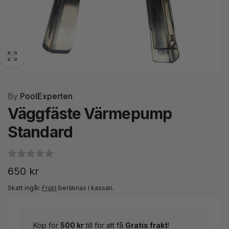
By
PoolExperten
Väggfäste Värmepump
Standard
Ordinarie
650 kr
pris
Skatt ingår.
Frakt
beräknas i kassan.
Köp för
500 kr
till för att få
Gratis frakt
!