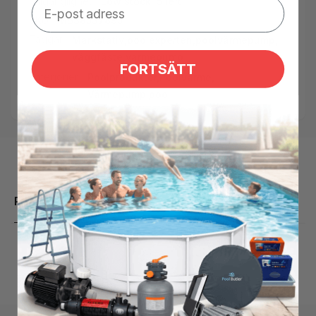
Tillgänglighet:
Low stock: 5 left
SKU:
MB38537895
Taggar:
Markstativ
,
poolexperten
,
poolvärmepump
,
väggfäste
,
värmepump
FORTSÄTT
Kategorier:
Poolprodukter,
Poolvärme,
Värmepump pool
Produktbeskrivning