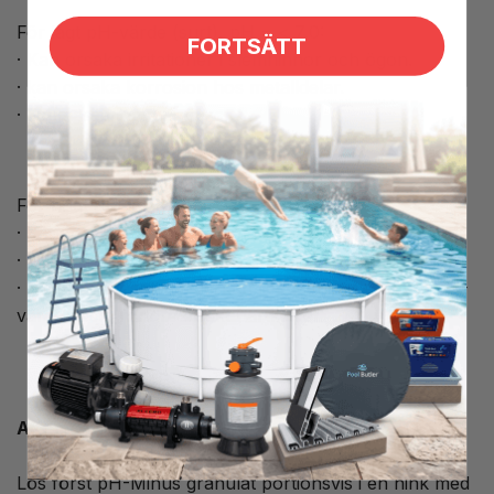
För lågt pH-värde (surt), pH = < 7,0:
FORTSÄTT
· Kan orsaka irritationer i slemhinnor och ögon.
· kan orsaka korrosion hos metalldelar.
· Fogmassa kan angripas.
För högt pH-värde (basiskt), pH = > 7,4:
· Kan verka irriterande på hud, slemhinnor och ögon.
· Utfällning av kalk gynnas.
· Desinfektionsmedel verkan reduceras. Ju högre pH-
värde desto mindre effekt har kloret.
Användning
Lös först pH-Minus granulat portionsvis i en hink med