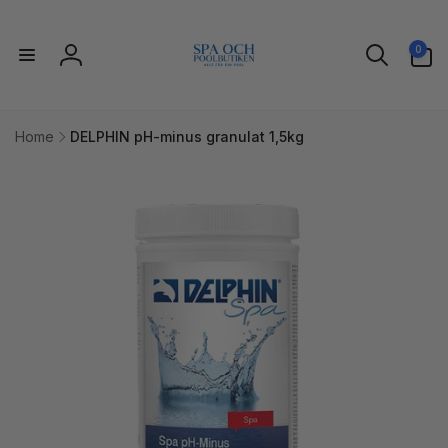
vidare
till
0
innehåll
0
artiklar
Logga
in
Home
DELPHIN pH-minus granulat 1,5kg
idare till
uktinformation