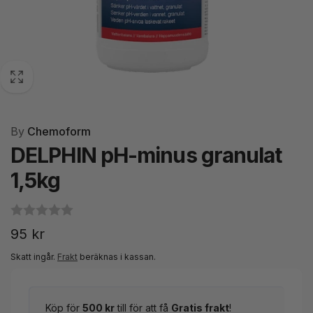
By
Chemoform
DELPHIN pH-minus granulat
1,5kg
Ordinarie
95 kr
pris
Skatt ingår.
Frakt
beräknas i kassan.
Köp för
500 kr
till för att få
Gratis frakt
!