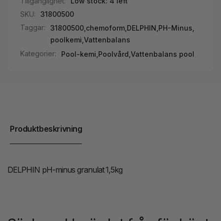
Tillgänglighet:
Low stock: 4 left
SKU:
31800500
Taggar:
31800500
,
chemoform
,
DELPHIN
,
PH-Minus
,
poolkemi
,
Vattenbalans
Kategorier:
Pool-kemi,
Poolvård,
Vattenbalans pool
Produktbeskrivning
DELPHIN pH-minus granulat 1,5kg