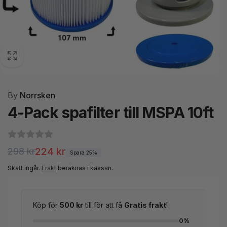
By
Norrsken
4-Pack spafilter till MSPA 10ft
Ordinarie
Försäljningspris
224 kr
298 kr
Spara 25%
pris
Skatt ingår.
Frakt
beräknas i kassan.
Köp för
500 kr
till för att få
Gratis frakt
!
0%