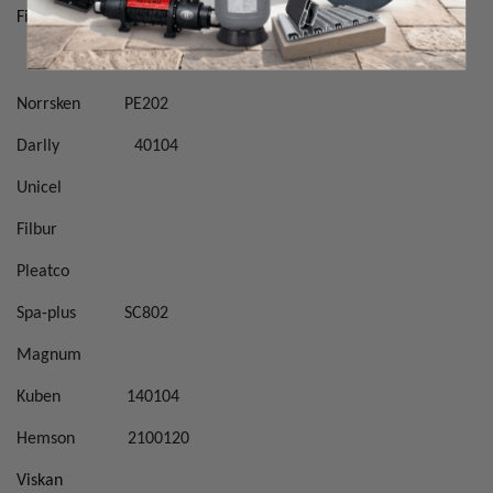
Filterarea
10 sq. Ft
Norrsken
PE202
Darlly
40104
Unicel
Filbur
Pleatco
Spa-plus
SC802
Magnum
Kuben
140104
Hemson
2100120
Viskan