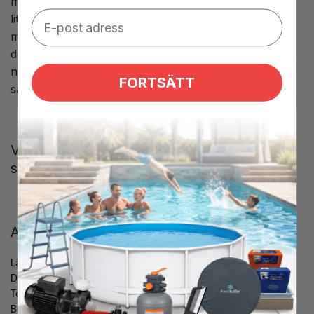
modell, generellt så gör det inget att filtrets kropp är
lite mindre eller lite större då flera filter kan passa fler
modeller, rådfråga oss om du har funderingar om
detta filter passar just ert spabad. Det viktigaste är att
ni hittar samma mått på anslutningen samt att det är
FORTSÄTT
samma typ av topp som ert befintliga filter.
Vi lämnar 1 års garanti på alla våra
spabadsfilter.
Artikeldata
Länd filter
107 mm
Diameter filter
102 mm
Topp
Stängd
Botten
MSPA bajonett