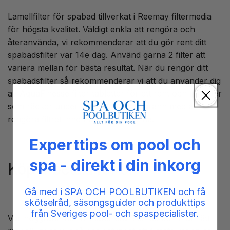
Lamellfilter för spabad tillverkat i Reemay filtermedia
för högsta kvalitet. Väldigt enkla att rengöra och
återanvända, vi rekommenderar att du gör rent ditt
spabadsfilter var 14e dag. Använd gärna 2 filter att
variera mellan för bästa resultat. När du rengör ditt
spabadsfilter så rekommenderar vi att du använder dig
av AquaFinesse filter tabletter för ett rent och fint filter
som räcker under lång tid. Var noggrann med att
rengöra filtret inne mellan lamellerna.
Experttips om pool och
spa - direkt i din inkorg
Köp 4 betala för 3!
Gå med i SPA OCH POOLBUTIKEN och få
skötselråd, säsongsguider och produkttips
från Sveriges pool- och spaspecialister.
Var noggrann när ni mäter era filter så att ni får rätt