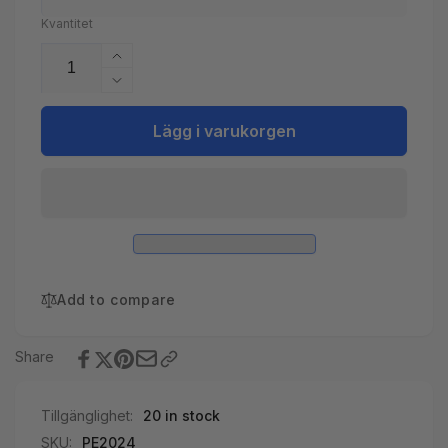
Kvantitet
Öka
kvantitet
Minska
för
kvantitet
4-
för
Lägg i varukorgen
Pack
4-
spafilter
Pack
till
spafilter
MSPA
till
10ft
MSPA
10ft
Add to compare
Share
Tillgänglighet:
20 in stock
SKU:
PE2024