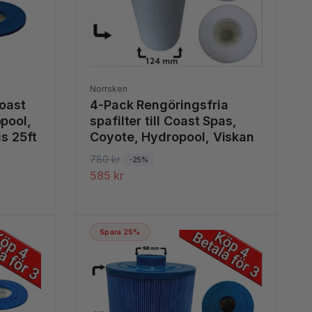
t
e
r
:
Säljare:
Norrsken
Coast
4-Pack Rengöringsfria
opool,
spafilter till Coast Spas,
is 25ft
Coyote, Hydropool, Viskan
O
780 kr
F
-25%
585 kr
r
ö
d
r
i
s
n
ä
Spara 25%
a
l
r
j
i
n
e
i