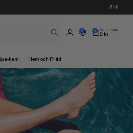
Faceboo
Instagr
Sök
0
Delsumma
0
0
artiklar
0 kr
Logga
in
Spa-kemi
Hem och Fritid