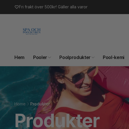
vidare
Fri frakt över 500kr! Gäller alla varor
till
innehåll
Hem
Pooler
Poolprodukter
Pool-kemi
Home
Produkter
Produkter