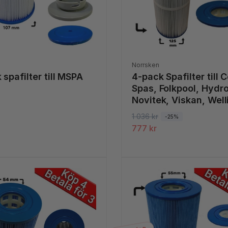
Säljare:
Norrsken
 spafilter till MSPA
4-pack Spafilter till 
Spas, Folkpool, Hydr
Novitek, Viskan, Well
ie
O
1 036 kr
F
-25%
777 kr
r
ö
d
r
i
s
n
ä
a
l
r
j
i
n
e
i