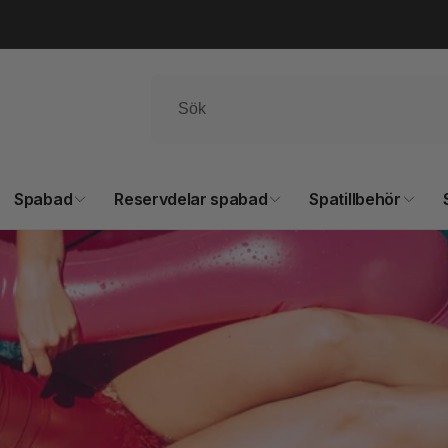
Spabad
Reservdelar spabad
Spatillbehör