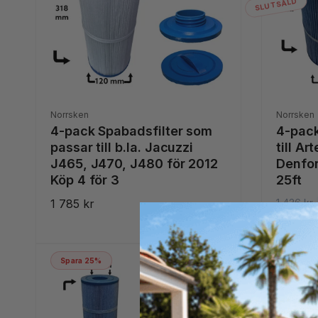
SLUTSÅLD
e
i
p
n
r
g
i
s
s
p
r
i
Säljare:
Säljare:
Norrsken
Norrsken
s
4-pack Spabadsfilter som
4-pack
passar till b.la. Jacuzzi
till Ar
J465, J470, J480 för 2012
Denfor
Köp 4 för 3
25ft
Ordinarie
1 785 kr
O
1 436 kr
F
1 077 k
pris
r
ö
d
r
i
s
Spara 25%
n
ä
a
l
r
j