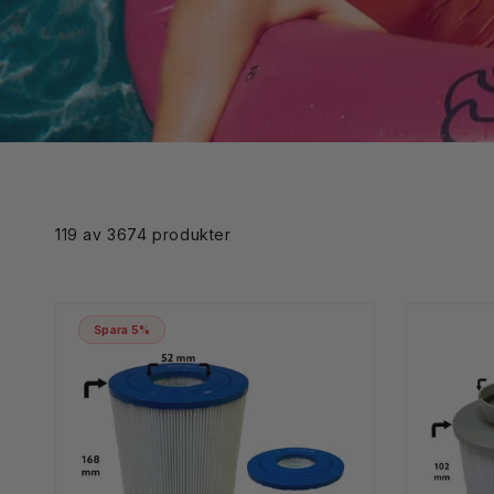
Skip to
product
grid
119 av 3674 produkter
Spara 5%