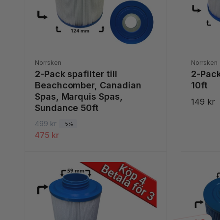
Säljare:
Säljare:
Norrsken
Norrsken
2-Pack spafilter till
2-Pack
Beachcomber, Canadian
10ft
Spas, Marquis Spas,
Ordinar
149 kr
Sundance 50ft
pris
O
499 kr
F
-5%
475 kr
r
ö
d
r
i
s
n
ä
a
l
r
j
i
n