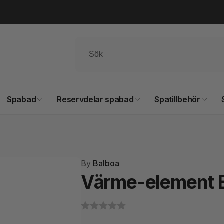
Spabad
Reservdelar spabad
Spatillbehör
By
Balboa
Värme-element B