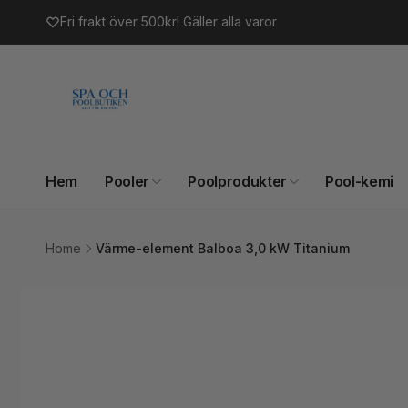
vidare
Fri frakt över 500kr! Gäller alla varor
till
innehåll
Hem
Pooler
Poolprodukter
Pool-kemi
Home
Värme-element Balboa 3,0 kW Titanium
Gå vidare till
produktinformation