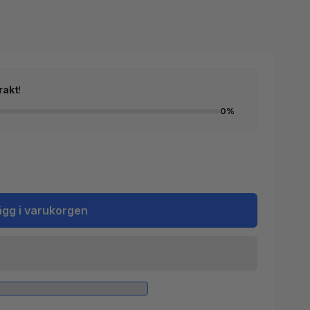
rakt
!
0%
ägg i varukorgen