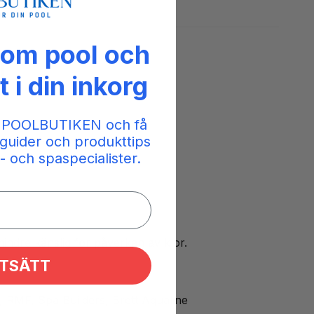
 om pool och
m
t i din inkorg
 POOLBUTIKEN och få
guider och produkttips
- och spaspecialister.
mindre känslig för påverkan av klor.
TSÄTT
RMF, Spa Builders, Brett Aqualine