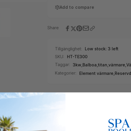
Add to compare
Share
Tillgänglighet:
Low stock: 3 left
SKU:
HT-TE300
Taggar:
3kw
,
Balboa
,
titan
,
värmare
,
V
Kategorier:
Element värmare,
Reservd