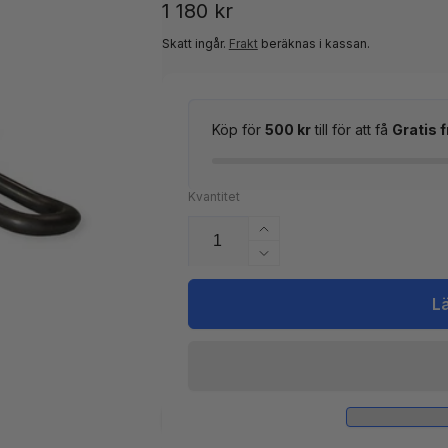
Ordinarie
1 180 kr
pris
Skatt ingår.
Frakt
beräknas i kassan.
Köp för
500 kr
till för att få
Gratis f
Kvantitet
Öka
kvantitet
Minska
för
kvantitet
Värme-
för
L
element
Värme-
Balboa
element
3,0
Balboa
kW
3,0
Titanium
kW
Titanium