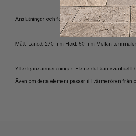
Anslutningar och fästen: 19 mm mutter x2 för att sä
Mått: Längd: 270 mm Höjd: 60 mm Mellan terminale
Ytterligare anmärkningar: Elementet kan eventuellt b
Även om detta element passar till värmerören från ov