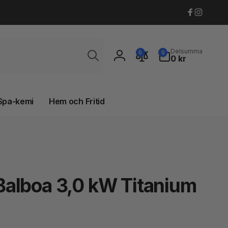
Faceboo
Instagr
Sök
0
Delsumma
0
0
artiklar
0 kr
Logga
in
Spa-kemi
Hem och Fritid
alboa 3,0 kW Titanium