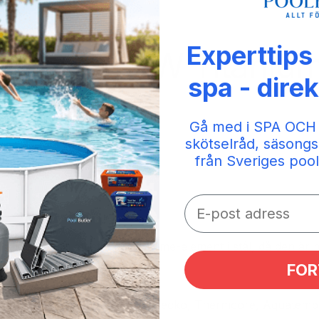
Experttips
lboa 3,0 kW Titaniu
spa - direk
Gå med i SPA OCH
skötselråd, säsongs
från Sveriges pool
 hållbarhet än ett standard värme-element i stål, då den är 
FOR
ent för Balboa, HydroQuip, Gecko, Thermcore, Aquatemp, 