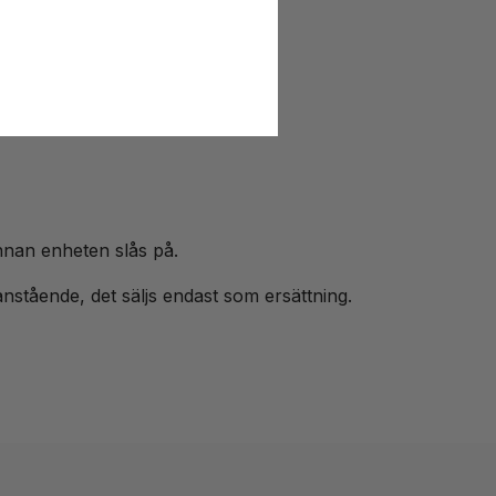
innan enheten slås på.
anstående, det säljs endast som ersättning.