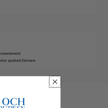
ärmeelement
elar spabad,
Värmare