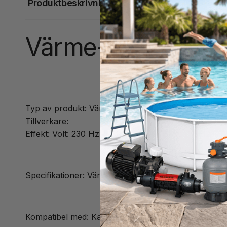
Produktbeskrivning
Värme-element Ba
Typ av produkt: Värmeelement
Tillverkare:
Effekt: Volt: 230 Hz: 50 KW: 3,0 Ampere: 11,5–12
Specifikationer: Värme-element i titan har en längre
Kompatibel med: Kan användas som ersättningselem