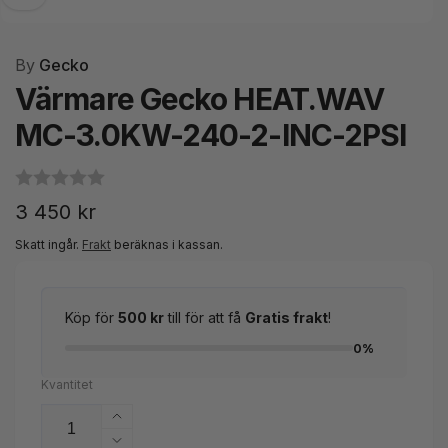
By
Gecko
Värmare Gecko HEAT.WAV
MC-3.0KW-240-2-INC-2PSI
Ordinarie
3 450 kr
pris
Skatt ingår.
Frakt
beräknas i kassan.
Köp för
500 kr
till för att få
Gratis frakt
!
0%
Kvantitet
Öka
kvantitet