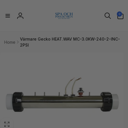
vidare
till
0
innehåll
0
artiklar
Logga
in
Värmare Gecko HEAT.WAV MC-3.0KW-240-2-INC-
Home
2PSI
idare till
uktinformation