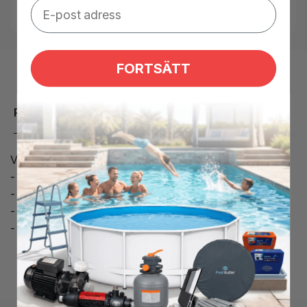
Värmare
FORTSÄTT
Produktbeskrivning
Värmare för spabad:
- Gecko heat.wav 3,0 kW
- 2''
- 2 PSI tryckvakt ingår
- Passar till M-KLASS-MSPA kontroller från Gecko