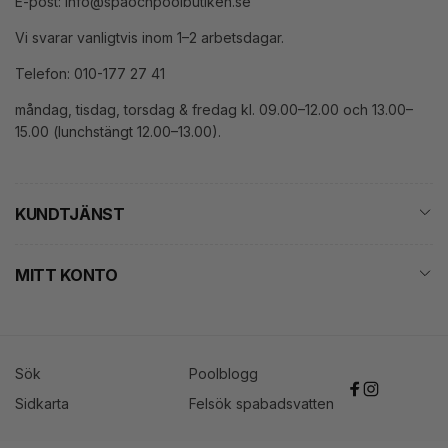
E-post: info@spaochpoolbutiken.se
Vi svarar vanligtvis inom 1–2 arbetsdagar.
Telefon: 010-177 27 41
måndag, tisdag, torsdag & fredag kl. 09.00–12.00 och 13.00–
15.00 (lunchstängt 12.00–13.00).
KUNDTJÄNST
MITT KONTO
Sök
Poolblogg
Facebook
Instagram
Sidkarta
Felsök spabadsvatten