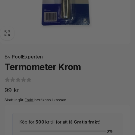
By
PoolExperten
Termometer Krom
Ordinarie
99 kr
pris
Skatt ingår.
Frakt
beräknas i kassan.
Köp för
500 kr
till för att få
Gratis frakt
!
0%