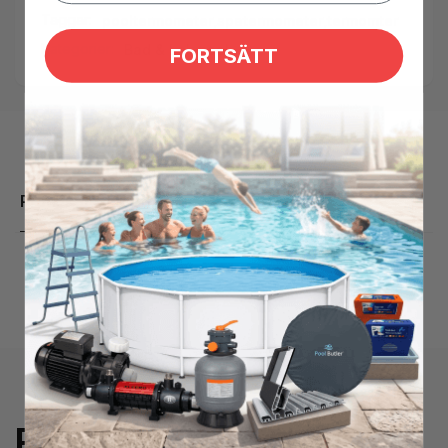
Taggar:
pooltermometer
,
spatermometer
,
termomter
Kategorier:
Bad & Lek pool
FORTSÄTT
Produktbeskrivning
Prenumerera på