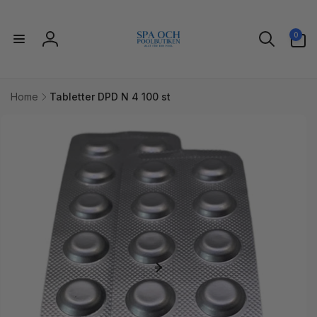
vidare
till
0
innehåll
0
artiklar
Logga
in
Home
Tabletter DPD N 4 100 st
idare till
uktinformation