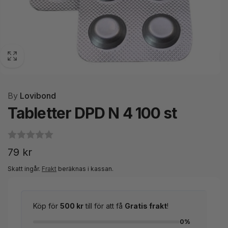
By
Lovibond
Tabletter DPD N 4 100 st
Ordinarie
79 kr
pris
Skatt ingår.
Frakt
beräknas i kassan.
Köp för
500 kr
till för att få
Gratis frakt
!
0%