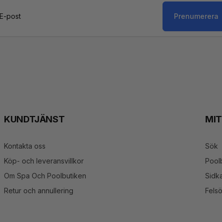
Prenumerera
st
KUNDTJÄNST
MI
Kontakta oss
Sök
Köp- och leveransvillkor
Pool
Om Spa Och Poolbutiken
Sidka
Retur och annullering
Fels