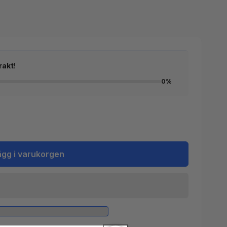
rakt
!
0%
ägg i varukorgen