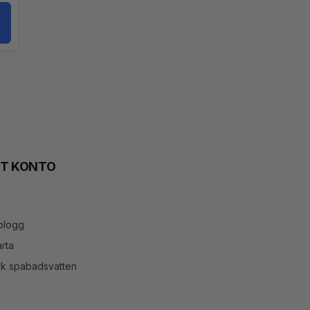
TT KONTO
blogg
rta
ök spabadsvatten