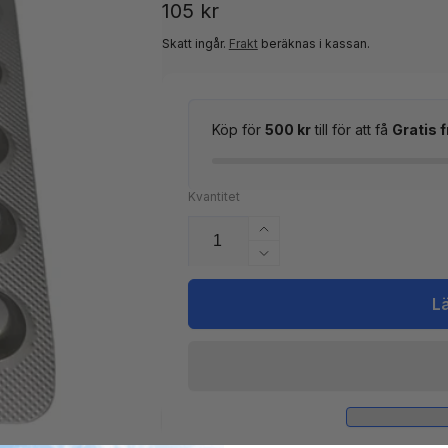
Ordinarie
105 kr
pris
Skatt ingår.
Frakt
beräknas i kassan.
Köp för
500 kr
till för att få
Gratis f
Kvantitet
Öka
kvantitet
Minska
för
kvantitet
Tabletter
för
L
Cyanursyra
Tabletter
fotometer
Cyanursyra
100st
fotometer
100st