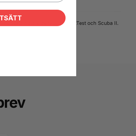
TSÄTT
till digitala mätare av typen SmartTest och Scuba II.
brev