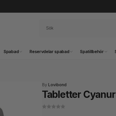
Spabad
Reservdelar spabad
Spatillbehör
By
Lovibond
Tabletter Cyanur