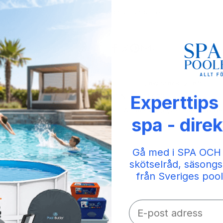
Add to compare
Share
Tillgänglighet:
Low stock: 2 left
Experttips
SKU:
TIN-470-0023
Taggar:
Autocheck
,
cyanursyra
,
fotom
spa - direk
Kategorier:
Poolprodukter,
Testtablett
Gå med i SPA OCH
skötselråd, säsongs
från Sveriges pool