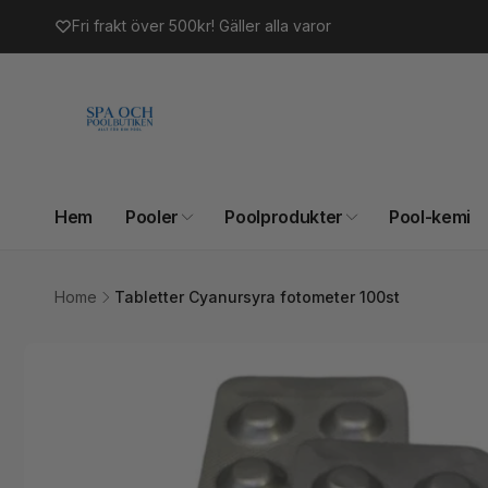
vidare
Fri frakt över 500kr! Gäller alla varor
till
innehåll
Hem
Pooler
Poolprodukter
Pool-kemi
Home
Tabletter Cyanursyra fotometer 100st
Gå vidare till
produktinformation