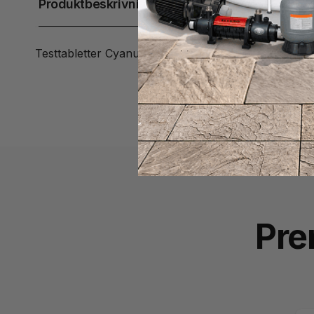
Produktbeskrivning
Testtabletter Cyanursyra för Cyanursyra mätning i fot
Pre