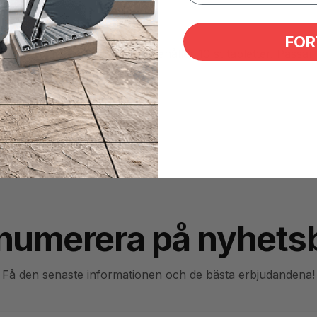
FOR
ometer 10 ark, varje ark innehåller 10 st tabletter. Passar 
numerera på nyhets
Få den senaste informationen och de bästa erbjudandena!