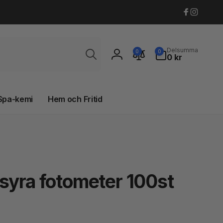
Faceboo
Instagr
Sök
0
Delsumma
0
0
artiklar
0 kr
Logga
in
Spa-kemi
Hem och Fritid
syra fotometer 100st