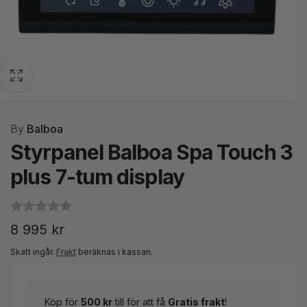
By
Balboa
Styrpanel Balboa Spa Touch 3
plus 7-tum display
Ordinarie
8 995 kr
pris
Skatt ingår.
Frakt
beräknas i kassan.
Köp för
500 kr
till för att få
Gratis frakt
!