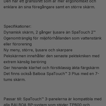
Den har ett gränssnitt som är mer ergonomiskt och
enklare än sina föregångare samt en större skärm.
Specifikationer:
Dynamisk skärm, 2 gånger ljusare än SpaTouch 2™
Ogenomtränglig för miljöförhållanden som vattenstänk
eller förorening
Ny meny, större, ljusare och skarpare
Pekskärmen innehåller den senaste pektekniken med
extrem känslig beröring
Ger hisnande klarhet och förstklassig äkta färgskärm
Det finns också Balboa SpaTouch™ 3 Plus med en 7-
tums skärm.
Passar till: SpaTouch™ 3-panelerna är kompatibla med
alla BALBOA BP-system som stöder TP800 och