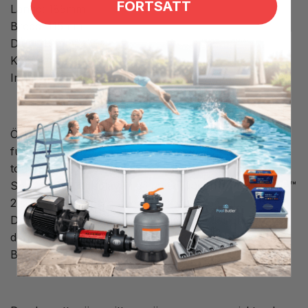
FORTSÄTT
Längd: 185mm
Bredd: 115mm
Djup: 40mm
Kabellängd: 2m
Inbyggnadsmått:
Övrig information: Viktig information om spabadets
funktion kan ses på huvudskärmen. SpaTouch™ 3
touch-display för Balboa BP-system
SpaTouch™ 3 displayen är utvecklingen av SpaTouch™
2 som i sig är vidareutvecklingen av SpaTouch.
Dessa 100 % touchkontrollpaneler är designade av
den största leverantören av elektroniska spadelar:
BALBOA.