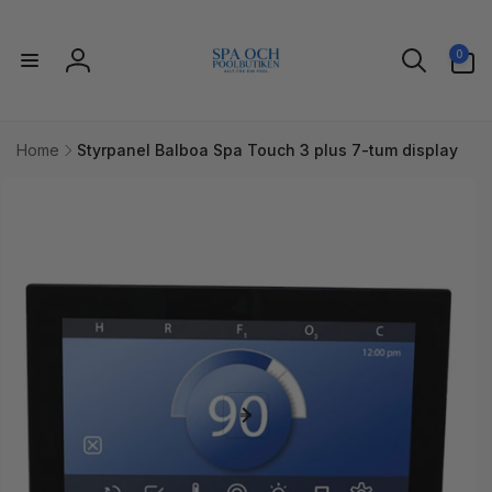
vidare
till
0
innehåll
0
artiklar
Logga
in
Home
Styrpanel Balboa Spa Touch 3 plus 7-tum display
idare till
uktinformation