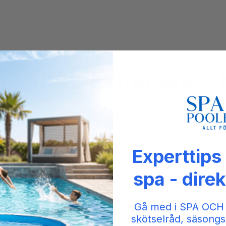
AX10 A2 Extrapanel/ 
napp
Experttips
spa - direk
tc, även BP-system
Gå med i SPA OCH
skötselråd, säsongs