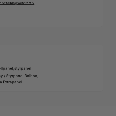
r betalningsalternativ
ollpanel
,
styrpanel
ay / Styrpanel Balboa,
oa Extrapanel