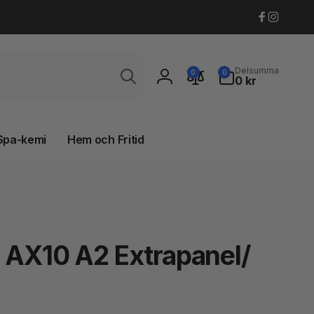
Faceboo
Instagr
Sök
0
Delsumma
0
0
artiklar
0 kr
Logga
in
Spa-kemi
Hem och Fritid
 AX10 A2 Extrapanel/