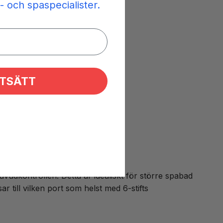
- och spaspecialister.
TSÄTT
vudkontrollen. Detta är idealiskt för större spabad
r till vilken port som helst med 6-stifts