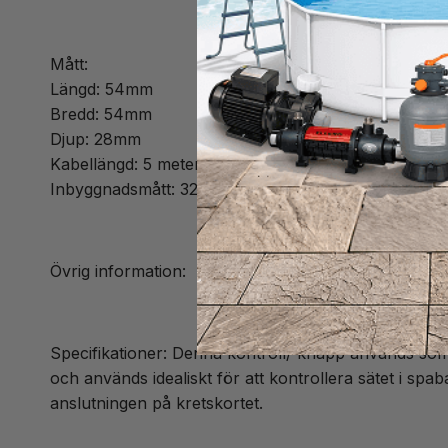
Mått:
Längd: 54mm
Bredd: 54mm
Djup: 28mm
Kabellängd: 5 meter
Inbyggnadsmått: 32 mm
Övrig information:
Specifikationer: Denna kontroll/ knapp används som e
och används idealiskt för att kontrollera sätet i spa
anslutningen på kretskortet.