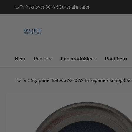
vidare
Fri frakt över 500kr! Gäller alla varor
till
innehåll
Hem
Pooler
Poolprodukter
Pool-kemi
Home
Styrpanel Balboa AX10 A2 Extrapanel/ Knapp (Jet
Gå vidare till
produktinformation