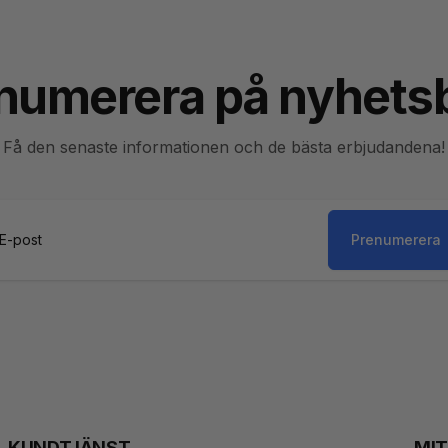
numerera på nyhets
Få den senaste informationen och de bästa erbjudandena!
Prenumerera
st
KUNDTJÄNST
MI