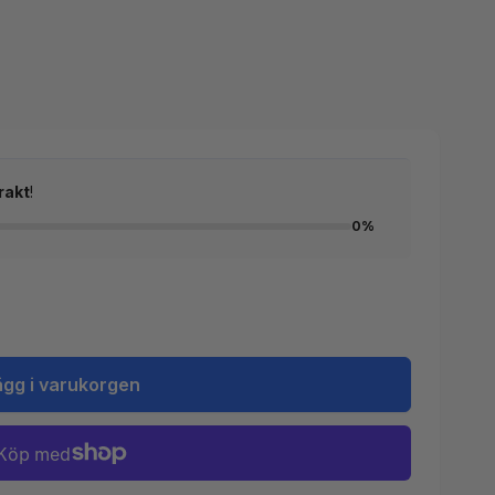
rakt
!
0%
ägg i varukorgen