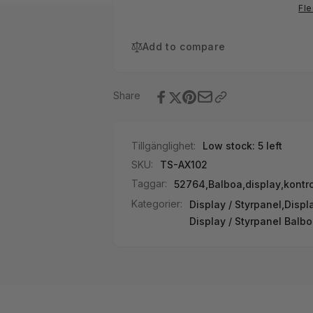
Knapp
Extrapanel/
Fle
(Jet
Knapp
2)
(Jet
2)
Add to compare
Share
Tillgänglighet:
Low stock: 5 left
SKU:
TS-AX102
Taggar:
52764
,
Balboa
,
display
,
kontr
Kategorier:
Display / Styrpanel,
Displ
Display / Styrpanel Balb