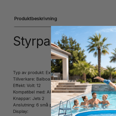
Produktbeskrivning
Styrpanel Balboa 
Typ av produkt: Extra styrpanel / Kontrollpanel / K
Tillverkare: Balboa
Effekt: Volt: 12
Kompatibel med: Alla GL-system, GL2000, GL8000 e
Knappar: Jets 2
Anslutning: 6 små plaststift, 2 rader om 3
Display: