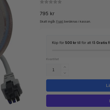
Ordinarie
795 kr
pris
Skatt ingår.
Frakt
beräknas i kassan.
Köp för
500 kr
till för att få
Gratis f
Kvantitet
Öka
kvantitet
Minska
för
kvantitet
Styrpanel
för
L
Balboa
Styrpanel
AX10
Balboa
A2
AX10
Extrapanel/
A2