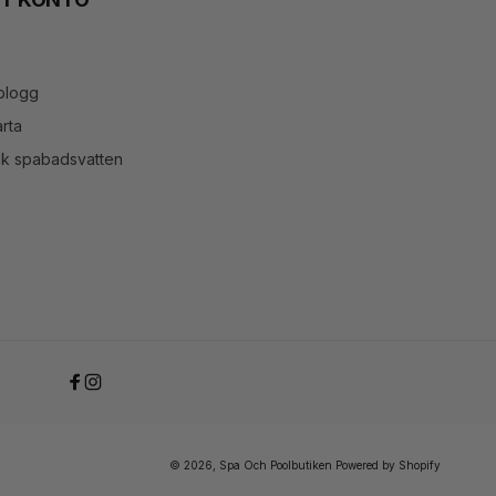
blogg
rta
ök spabadsvatten
Facebook
Instagram
© 2026,
Spa Och Poolbutiken
Powered by Shopify