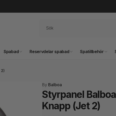
Spabad
Reservdelar spabad
Spatillbehör
 2)
By
Balboa
Styrpanel Balboa
Knapp (Jet 2)