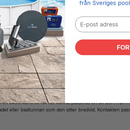
från Sveriges pool
FOR
n extra kontroll för att kunna placeras en bit bort från hu
badet eller badtunnan som den sitter bredvid. Kontakten passa