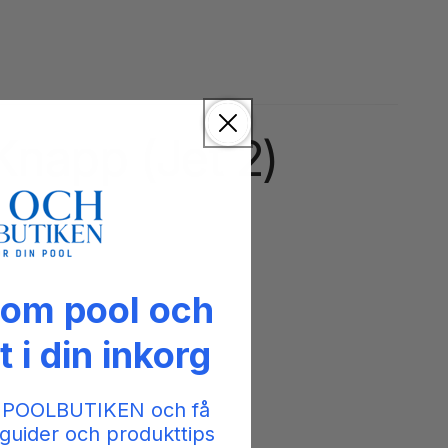
Knapp (Jet 2)
 om pool och
t i din inkorg
 POOLBUTIKEN och få
guider och produkttips