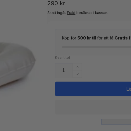
Ordinarie
290 kr
pris
Skatt ingår.
Frakt
beräknas i kassan.
Köp för
500 kr
till för att få
Gratis f
Kvantitet
Öka
kvantitet
Minska
för
kvantitet
Spasäte
för
L
Pearl
Spasäte
Pearl