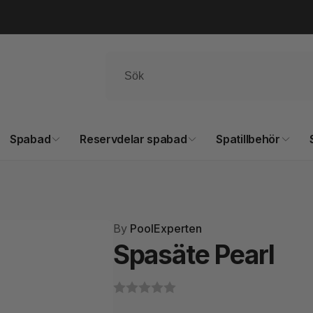
Spabad
Reservdelar spabad
Spatillbehör
By
PoolExperten
Spasäte Pearl