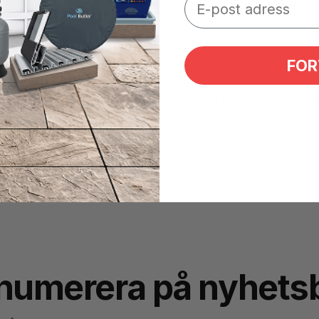
badet om de inte når ner till botten, eller varför inte för 
FOR
 även att fylla med vatten eller annan fyllnad för att få 
numerera på nyhets