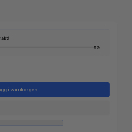
rakt
!
0%
ägg i varukorgen