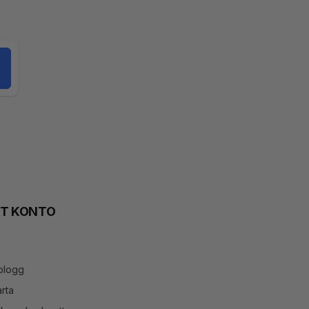
TT KONTO
blogg
rta