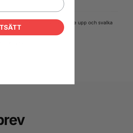
de vuxna då de vill komma lite längre upp och svalka
TSÄTT
den tyngre.
brev