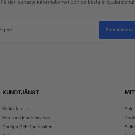
Få den senaste informationen och de bästa erbjudandena!
Prenumerera
st
KUNDTJÄNST
MI
Kontakta oss
Sök
Köp- och leveransvillkor
Pool
Om Spa Och Poolbutiken
Sidka