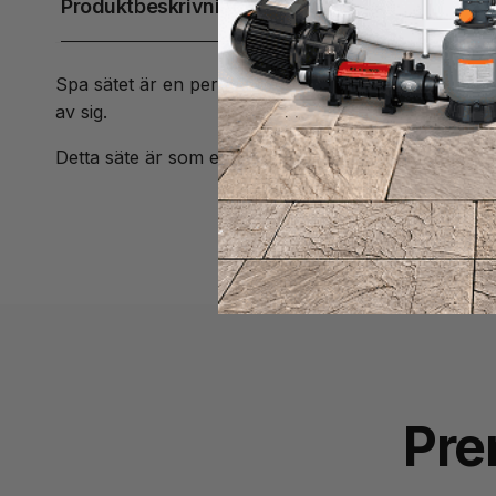
Produktbeskrivning
Spa sätet är en perfekt produkt för barn att ha i spa
av sig.
Detta säte är som en dyna man kan blåsa upp. Den går
Pre