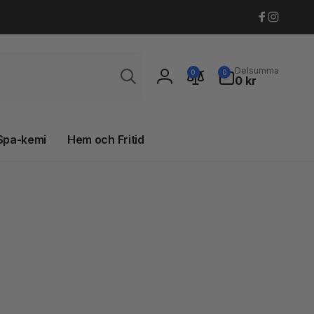
Faceboo
Instagr
Sök
0
Delsumma
0
0
artiklar
0 kr
Logga
in
Spa-kemi
Hem och Fritid