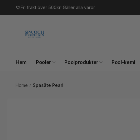
vidare
Fri frakt över 500kr! Gäller alla varor
till
innehåll
Hem
Pooler
Poolprodukter
Pool-kemi
Home
Spasäte Pearl
Gå vidare till
produktinformation