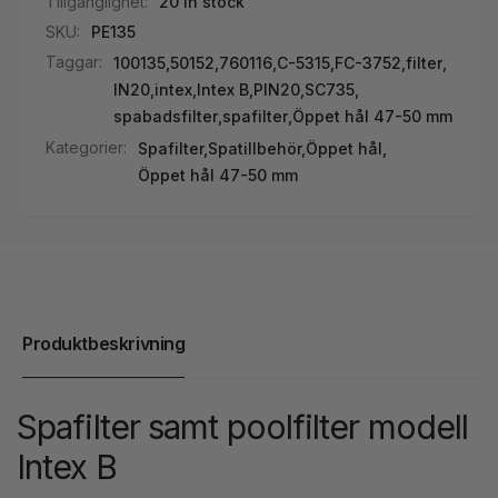
Tillgänglighet:
20 in stock
SKU:
PE135
Taggar:
100135
,
50152
,
760116
,
C-5315
,
FC-3752
,
filter
,
IN20
,
intex
,
Intex B
,
PIN20
,
SC735
,
spabadsfilter
,
spafilter
,
Öppet hål 47-50 mm
Kategorier:
Spafilter,
Spatillbehör,
Öppet hål,
Öppet hål 47-50 mm
Produktbeskrivning
Spafilter samt poolfilter modell
Intex B