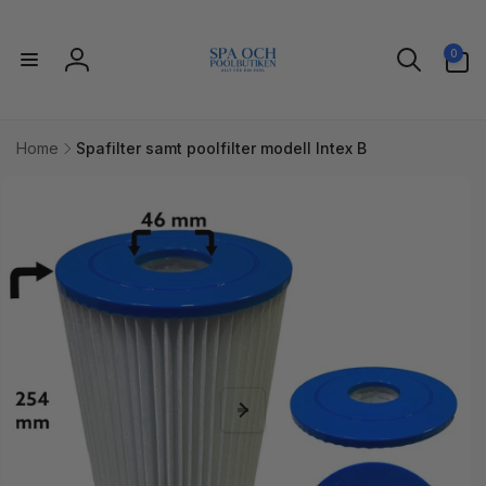
vidare
till
0
innehåll
0
artiklar
Logga
in
Home
Spafilter samt poolfilter modell Intex B
idare till
uktinformation