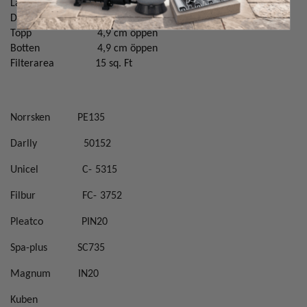
Länd filter
254 mm
Diameter filter
143 mm
Topp
4,9 cm öppen
Botten
4,9 cm öppen
Filterarea
15 sq. Ft
Norrsken
PE135
Darlly
50152
Unicel
C-
5315
Filbur
FC-
3752
Pleatco
PIN20
Spa-plus
SC735
Magnum
IN20
Kuben