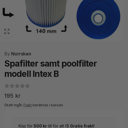
By
Norrsken
Spafilter samt poolfilter
modell Intex B
Ordinarie
195 kr
pris
Skatt ingår.
Frakt
beräknas i kassan.
Köp för
500 kr
till för att få
Gratis frakt
!