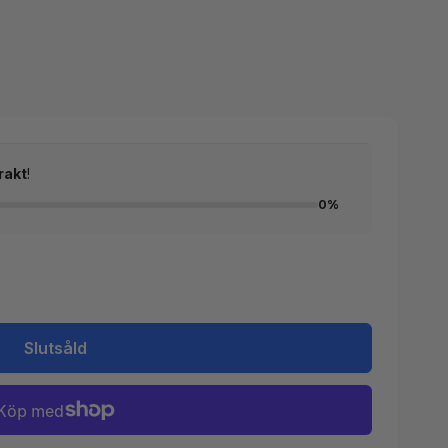
rakt
!
0%
Slutsåld