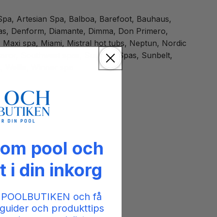
 Spa, Artesian Spa, Balboa, Barefoot, Bauhaus,
pas, Denform, Diamante, Dimma, Don Primero,
 Maxi spa, Miami, Mistral hot tubs, Neptun, Nordic
varor, Southwest spas, Sun Ray Spas, Sunbelt,
 Wellis, Winner spa
 om pool och
t i din inkorg
 POOLBUTIKEN och få
guider och produkttips