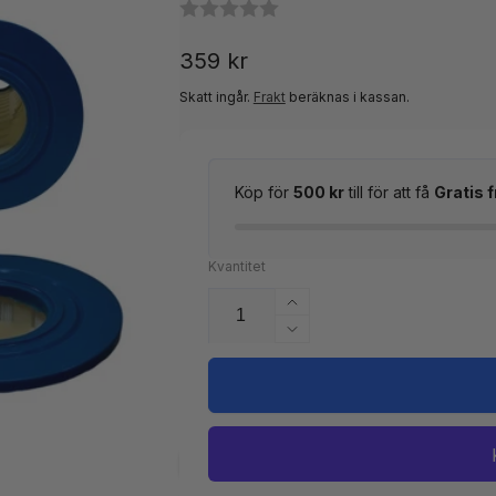
Ordinarie
359 kr
pris
Skatt ingår.
Frakt
beräknas i kassan.
Köp för
500 kr
till för att få
Gratis f
Kvantitet
Öka
kvantitet
Minska
för
kvantitet
Spafilter
för
till
Spafilter
Artesian,
till
Calspa,
Artesian,
Denform,
Calspa,