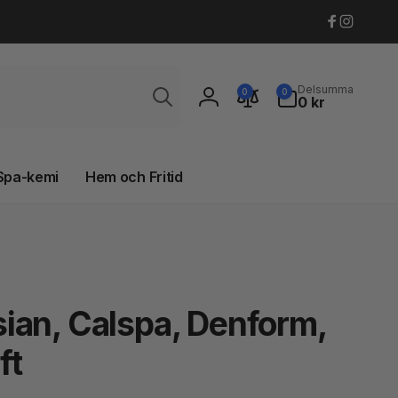
Faceboo
Instagr
Sök
0
Delsumma
0
0
artiklar
0 kr
Logga
in
Spa-kemi
Hem och Fritid
tesian, Calspa, Denform,
ft