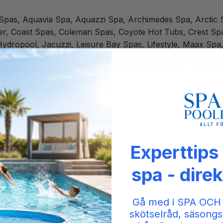
ic Spas, Aquavia Spa, Aquazzi Spa, Archimedes Spa, Arctic
er, Coast Spas, Coleman Spas, Coyote Hot Tubs, Crest S
ydropool, Jacuzzi, Leisure Bay Spas, Lifestyle, Maax Spa,
ising Dragon, rota spa, roto spa, Signature, Skånskabygg
nredningar, Swebad, Trademax, US Spa, Viskan, Vita Spa,
Saltö, Sandö, Stjärnö, Trollö
pe, Impulse DP, Warrior XL
1, Rimini
 Pollux, Spica
Experttips
nith
e
spa - direk
Gå med i SPA OCH
skötselråd, säsongs