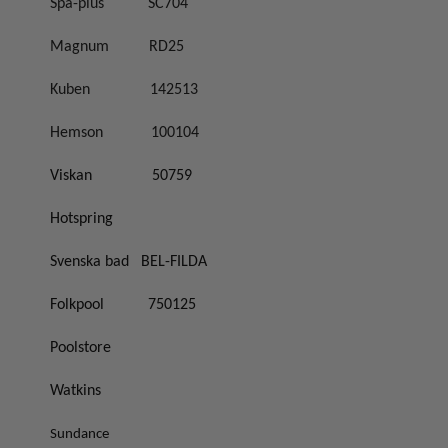
Spa-plus
SC704
Magnum
RD25
Kuben
142513
Hemson
100104
Viskan
50759
Hotspring
Svenska bad
BEL-FILDA
Folkpool
750125
Poolstore
Watkins
Sundance