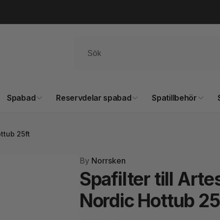
Spabad
Reservdelar spabad
Spatillbehör
ottub 25ft
By
Norrsken
Spafilter till Ar
Nordic Hottub 25