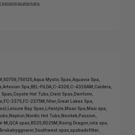
r betalningsalternativ
M
,
50759
,
750125
,
Aqua Mystic Spas
,
Aquavia Spa
,
a
,
Artesian Spa
,
BEL-FILDA
,
C-4326
,
C-4326AM
,
Caldera
,
 Spas
,
Coyote Hot Tubs
,
Crest Spas
,
Denform
,
ro
,
FC-2375
,
FC-2375M
,
filter
,
Great Lakes Spa
,
ool
,
Leisure Bay Spas
,
Lifestyle
,
Maax Spa
,
Maxi spa
,
tubs
,
Neptun
,
Nordic Hot Tubs
,
Novitek
,
Passion
,
N-M
,
QCA spas
,
RD25
,
RD25M
,
Rising Dragon
,
rota spa
,
ånskabyggvaror
,
Southwest spas
,
spabadsfilter
,