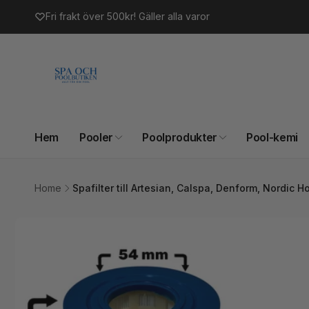
vidare
Fri frakt över 500kr! Gäller alla varor
till
innehåll
Hem
Pooler
Poolprodukter
Pool-kemi
Home
Spafilter till Artesian, Calspa, Denform, Nordic H
Gå vidare till
produktinformation