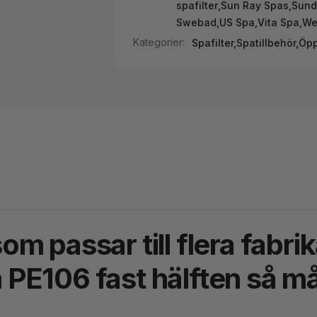
spafilter
,
Sun Ray Spas
,
Sund
Swebad
,
US Spa
,
Vita Spa
,
Wel
Kategorier:
Spafilter,
Spatillbehör,
Öpp
m passar till flera fabri
PE106 fast hälften så må