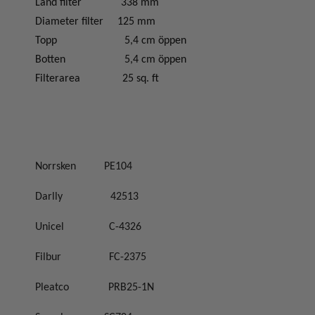
Länd filter
338 mm
Diameter filter
125 mm
Topp
5,4 cm öppen
Botten
5,4 cm öppen
Filterarea
25 sq. ft
Norrsken
PE104
Darlly
42513
Unicel
C-4326
Filbur
FC-2375
Pleatco
PRB25-1N