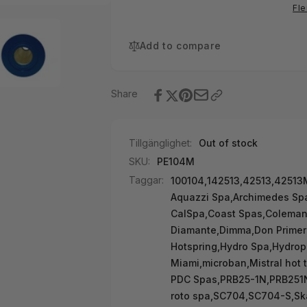
Nordic
Denform,
Fle
Hottub
Nordic
25ft
Hottub
25ft
Add to compare
Share
Tillgänglighet:
Out of stock
SKU:
PE104M
Taggar:
100104
,
142513
,
42513
,
42513
Aquazzi Spa
,
Archimedes Sp
CalSpa
,
Coast Spas
,
Coleman
Diamante
,
Dimma
,
Don Prime
Hotspring
,
Hydro Spa
,
Hydrop
Miami
,
microban
,
Mistral hot 
PDC Spas
,
PRB25-1N
,
PRB251
roto spa
,
SC704
,
SC704-S
,
Sk