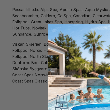
Passar till b.la. Alps Spa, Apollo Spas, Aqua Myst
Beachcomber, Caldera, CalSpa, Canadian, Clearwat
Folkpool, Great Lakes Spa, Hotspring, Hydro Spa, H
Hot Tubs, Novitek, Passion, PDC Spas, QCA spas, R
Sundance, Sunrice, Svenska Bad, Svenska Badrumsi
Viskan S-serien: Bokö, Donsö, Lärkö, Lovö, Rönnö, 
Folkpool Nordic Hot Tub: Crown II, Crown XL, Esca
Folkpool North Star: Delite, Pure, Relax
Denform: Bari, California, Hawaii, Modell52, Modell 6
Skånska Byggvaror: Antares, Castor, Orion, Polaris,
Coast Spas Nortwind: Freedom, Helios, Vantage, Ze
Coast Spas Classic: Apex 50, Element 30, Seabreez