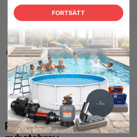
Taggar:
spa perfect
FORTSÄTT
Produktbeskrivning
Prenumerera på