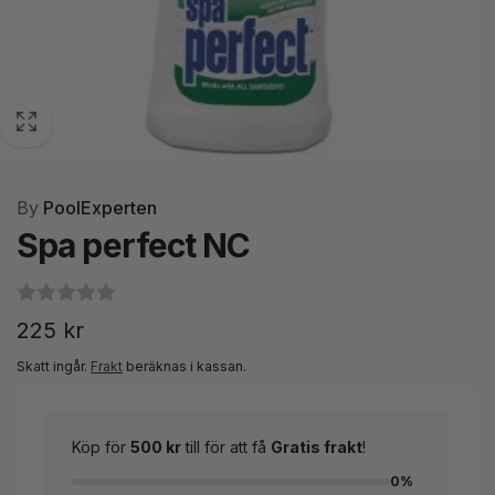
By
PoolExperten
Spa perfect NC
Ordinarie
225 kr
pris
Skatt ingår.
Frakt
beräknas i kassan.
Köp för
500 kr
till för att få
Gratis frakt
!
0%