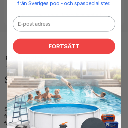
från Sveriges pool- och spaspecialister.
Taggar:
Nackkudde
,
Narvik
,
norrsken
,
SPA
,
spabad
Kategorier:
Nackkuddar,
Reservdelar spabad
FORTSÄTT
Produktbeskrivning
SPA logga för nackkudde
SPA logga som sitter i nackkudde på spabad Narvik
från Norrsken. Loggan passar även flera andra
fabrikat och modeller, kontakta oss om du är osäker