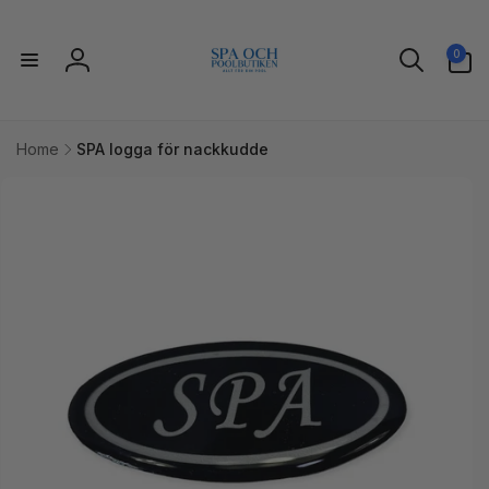
vidare
till
0
innehåll
0
artiklar
Logga
in
Home
SPA logga för nackkudde
idare till
uktinformation