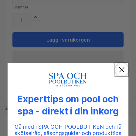
Kvantitet
Öka
kvantitet
Minska
för
kvantitet
SPA
för
Lägg i varukorgen
logga
SPA
för
logga
nackkudde
för
nackkudde
Add to compare
Experttips om pool och
Share
spa - direkt i din inkorg
Gå med i SPA OCH POOLBUTIKEN och få
Tillgänglighet:
Low stock: 2 left
skötselråd, säsongsguider och produkttips
SKU:
567006