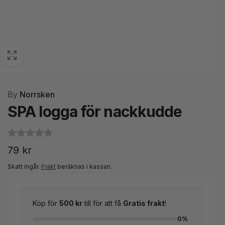
By
Norrsken
SPA logga för nackkudde
Ordinarie
79 kr
pris
Skatt ingår.
Frakt
beräknas i kassan.
Köp för
500 kr
till för att få
Gratis frakt
!
0%