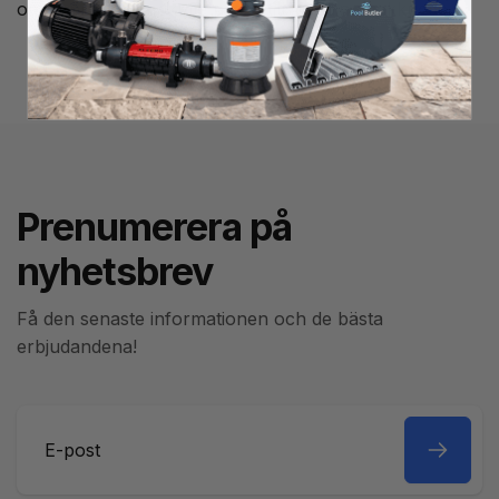
om denna logga skulle passa till just din nackkudde.
Prenumerera på
nyhetsbrev
Få den senaste informationen och de bästa
erbjudandena!
E-