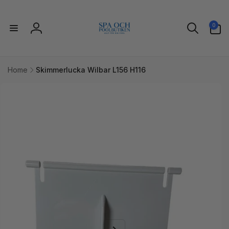
vidare
till
0
innehåll
0
artiklar
Logga
in
Home
Skimmerlucka Wilbar L156 H116
idare till
uktinformation