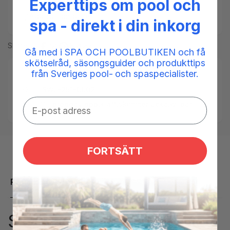
Experttips om pool och
Add to compare
spa - direkt i din inkorg
Share
Gå med i SPA OCH POOLBUTIKEN och få
skötselråd, säsongsguider och produkttips
från Sveriges pool- och spaspecialister.
Tillgänglighet:
Low stock: 3 left
SKU:
SWL-251-0002
Taggar:
breddavlopp
,
klaff
,
skimmerlucka
,
wilbar
FORTSÄTT
Produktbeskrivning
Skimmerlucka Wilbar L156