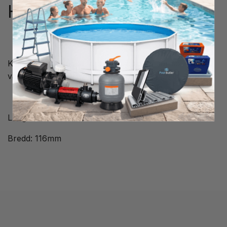
H116
Klaff/ skimmerlucka till bredavlopp Wilbar som är det
vanligaste bredavloppet för ovanmarkpooler.
Längd: 156mm
Bredd: 116mm