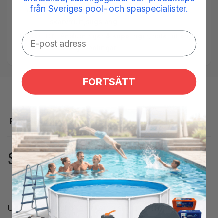
från Sveriges pool- och spaspecialister.
Taggar:
bottensugslang
,
pool
,
Poolslang
,
skarv
,
skarvmuff
,
sugslang
Kategorier:
Anslutningar & kopplingar,
Installation,
Slangkopplingar
FORTSÄTT
Produktbeskrivning
Skarv universal 32-38mm
Universalskarv för att skarva slang med dimension 32