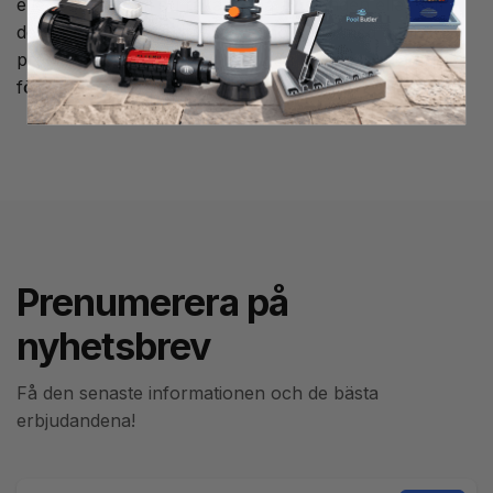
eller 38 mm, om du råkat kapa av slangen eller om
den gått av så kan du skarva ihop den med denna
praktiska skarvmuff, fäst slangen med slangklämma
för att få en tät skarv.
Prenumerera på
nyhetsbrev
Få den senaste informationen och de bästa
erbjudandena!