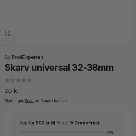
By
PoolExperten
Skarv universal 32-38mm
Ordinarie
20 kr
pris
Skatt ingår.
Frakt
beräknas i kassan.
Köp för
500 kr
till för att få
Gratis frakt
!
0%