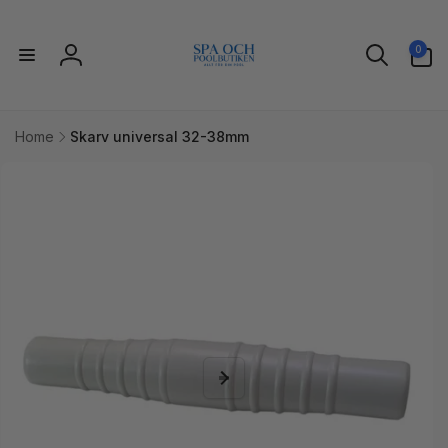
vidare
till
0
innehåll
0
artiklar
Logga
in
Home
Skarv universal 32-38mm
idare till
uktinformation