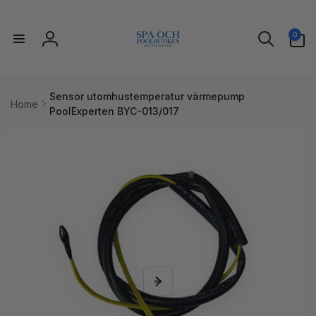
vidare
till
0
innehåll
0
artiklar
Logga
in
Sensor utomhustemperatur värmepump
Home
PoolExperten BYC-013/017
idare till
uktinformation