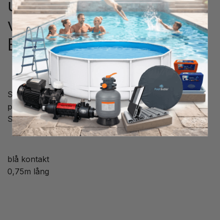
utomhustemperatur
värmepump PoolExperten
BYC-013/017
Sensor för vatteninlopps temperatur till
poolvärmepump PoolExperten BYC-013/017.
Sitter i modeller från 2020-
blå kontakt
0,75m lång