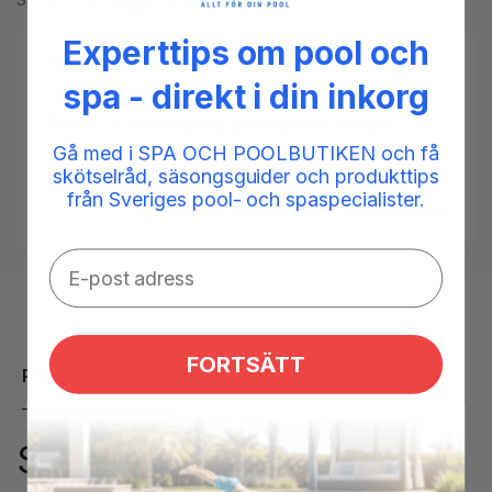
Experttips om pool och
Tillgänglighet:
Low stock: 10 left
spa - direkt i din inkorg
SKU:
13080009000251
Taggar:
luftvärmepump
,
poolexperten
,
Sensor
,
Gå med i SPA OCH POOLBUTIKEN och få
temperaturgivare
,
värmepump
skötselråd, säsongsguider och produkttips
Kategorier:
Givare spabad,
Reservdelar spabad,
från Sveriges pool- och spaspecialister.
Reservdelar värmepumpar PoolExperten
FORTSÄTT
Produktbeskrivning
Sensor