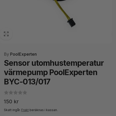
By
PoolExperten
Sensor utomhustemperatur
värmepump PoolExperten
BYC-013/017
Ordinarie
150 kr
pris
Skatt ingår.
Frakt
beräknas i kassan.