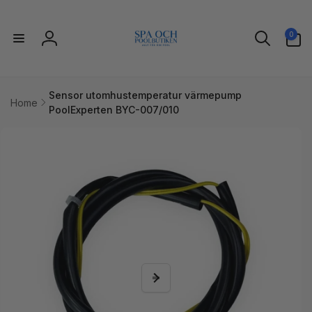
vidare
till
0
innehåll
0
artiklar
Logga
in
Sensor utomhustemperatur värmepump
Home
PoolExperten BYC-007/010
idare till
uktinformation