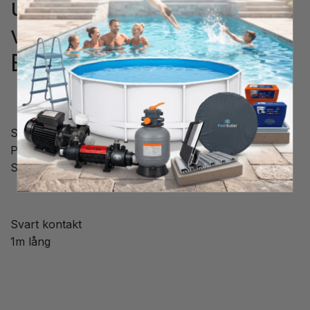
utomhustemperatur
värmepump PoolExperten
BYC-007/010
Sensor för utomhustemperatur till poolvärmepump
PoolExperten BYC-007/010.
Sitter i modeller från 2020-
Svart kontakt
1m lång