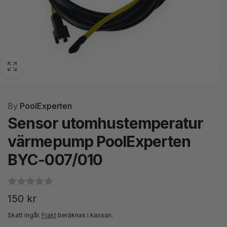
By
PoolExperten
Sensor utomhustemperatur
värmepump PoolExperten
BYC-007/010
Ordinarie
150 kr
pris
Skatt ingår.
Frakt
beräknas i kassan.