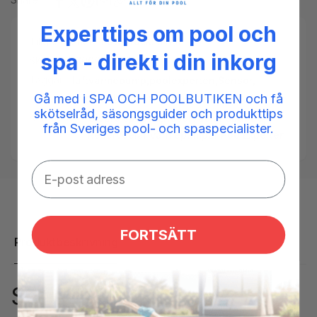
Experttips om pool och
Tillgänglighet:
Low stock: 5 left
spa - direkt i din inkorg
SKU:
13080009000306
Taggar:
luftvärmepump
,
poolexperten
,
Sensor
,
temperaturgivare
,
värmepump
Gå med i SPA OCH POOLBUTIKEN och få
skötselråd, säsongsguider och produkttips
Kategorier:
Givare spabad,
Reservdelar spabad,
från Sveriges pool- och spaspecialister.
Reservdelar värmepumpar PoolExperten
FORTSÄTT
Produktbeskrivning
Sensor