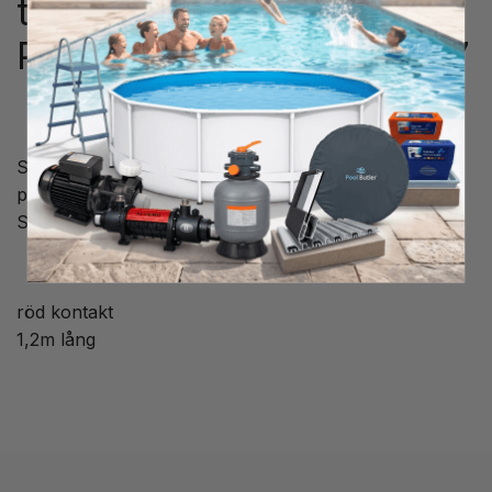
temperatur värmepump
PoolExperten BYC-013/017
Sensor för utloppsvatten temperatur till
poolvärmepump PoolExperten BYC-013/017.
Sitter i modeller från 2020-
röd kontakt
1,2m lång