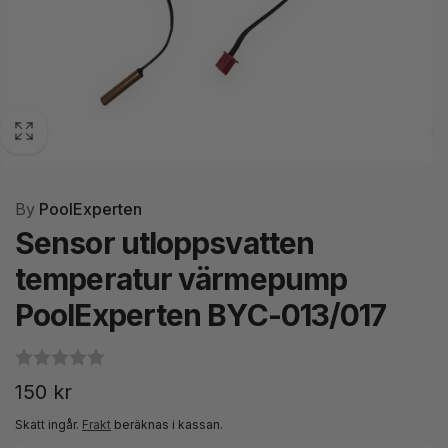
By
PoolExperten
Sensor utloppsvatten
temperatur värmepump
PoolExperten BYC-013/017
Ordinarie
150 kr
pris
Skatt ingår.
Frakt
beräknas i kassan.