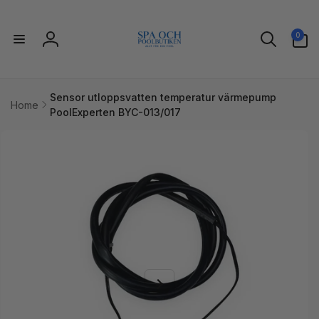
vidare
till
0
innehåll
0
artiklar
Logga
in
Sensor utloppsvatten temperatur värmepump
Home
PoolExperten BYC-013/017
idare till
uktinformation