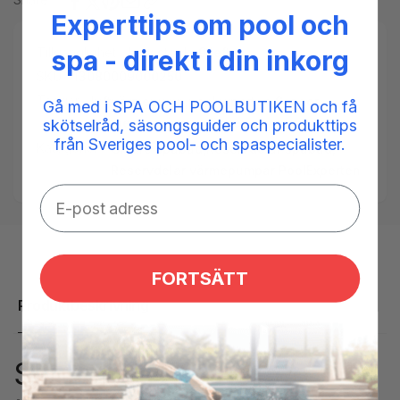
Experttips om pool och
Tillgänglighet:
Low stock: 9 left
spa - direkt i din inkorg
SKU:
13080009000250
Taggar:
luftvärmepump
,
poolexperten
,
Sensor
,
Gå med i SPA OCH POOLBUTIKEN och få
temperaturgivare
,
värmepump
skötselråd, säsongsguider och produkttips
från Sveriges pool- och spaspecialister.
Kategorier:
Givare spabad,
Reservdelar spabad,
Reservdelar värmepumpar PoolExperten
FORTSÄTT
Produktbeskrivning
Sensor utloppsvatten