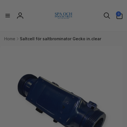
vidare
till
0
innehåll
0
artiklar
Logga
in
Home
Saltcell för saltbrominator Gecko in.clear
idare till
uktinformation