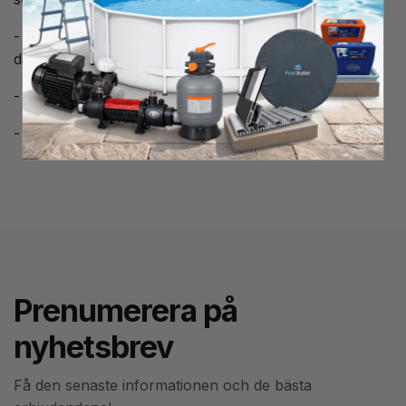
- klart, rent och mjukt vatten varje gång du använder
ditt spabad
- effektiv, säker och skonsam brom rening
- enkel att använda och praktiskt taget underhållsfri
Prenumerera på
nyhetsbrev
Få den senaste informationen och de bästa