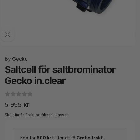
By
Gecko
Saltcell för saltbrominator
Gecko in.clear
Ordinarie
5 995 kr
pris
Skatt ingår.
Frakt
beräknas i kassan.
Köp för
500 kr
till för att få
Gratis frakt
!