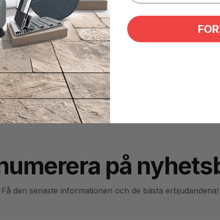
FOR
 eller rör
numerera på nyhets
Få den senaste informationen och de bästa erbjudandena!