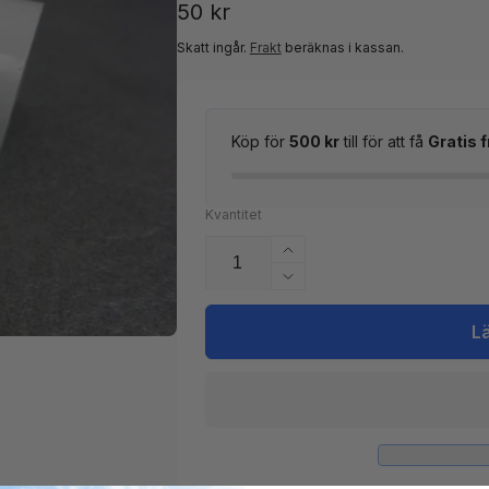
Ordinarie
50 kr
pris
Skatt ingår.
Frakt
beräknas i kassan.
Köp för
500 kr
till för att få
Gratis f
Kvantitet
Öka
kvantitet
Minska
för
kvantitet
PVC
för
L
Vinkel
PVC
90gr
Vinkel
3/4&quot;
90gr
hona
3/4&quot;
CS
hona
CS