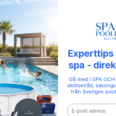
Add to compare
Share
Tillgänglighet:
50 in stock
Experttips
SKU:
406-007
Taggar:
pvc vinkel
,
spa koppling
,
spa 
spa - direk
Kategorier:
3/4" Lim koppling (26.9m
Gå med i SPA OCH
skötselråd, säsongs
från Sveriges pool