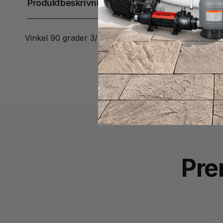
Produktbeskrivning
Vinkel 90 grader 3/4" tum, Inv mått 27 mm för slang
Pre