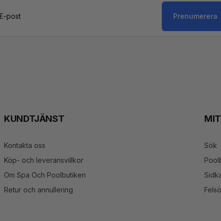
Prenumerera
st
KUNDTJÄNST
MI
Kontakta oss
Sök
Köp- och leveransvillkor
Pool
Om Spa Och Poolbutiken
Sidka
Retur och annullering
Fels