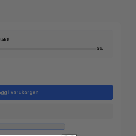
rakt
!
0%
ägg i varukorgen