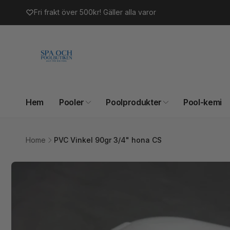
vidare
Fri frakt över 500kr! Gäller alla varor
till
innehåll
Hem
Pooler
Poolprodukter
Pool-kemi
Home
PVC Vinkel 90gr 3/4" hona CS
Gå vidare till
produktinformation