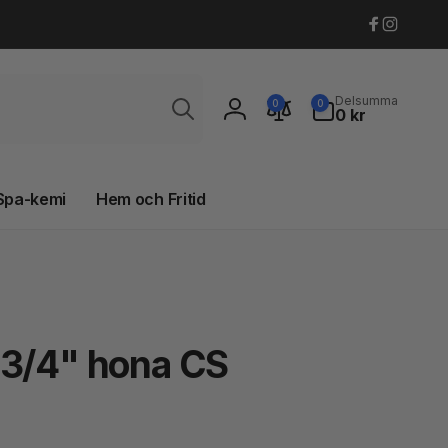
Faceboo
Instagr
Sök
0
Delsumma
0
0
artiklar
0 kr
Logga
in
Spa-kemi
Hem och Fritid
 3/4" hona CS