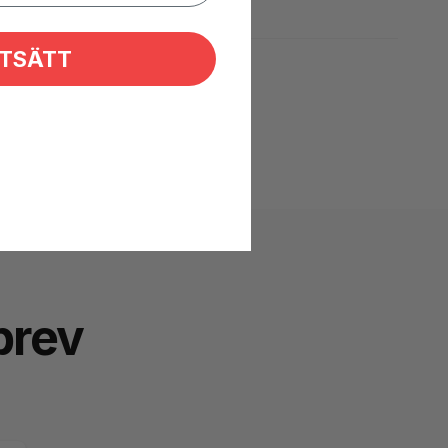
TSÄTT
brev