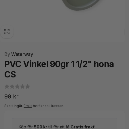
By
Waterway
PVC Vinkel 90gr 1 1/2" hona
CS
Ordinarie
99 kr
pris
Skatt ingår.
Frakt
beräknas i kassan.
Köp för
500 kr
till för att få
Gratis frakt
!