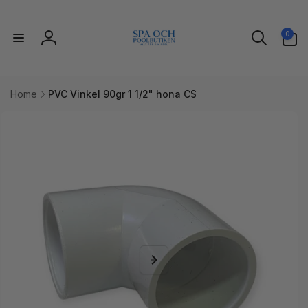
vidare
till
0
innehåll
0
artiklar
Logga
in
Home
PVC Vinkel 90gr 1 1/2" hona CS
idare till
uktinformation