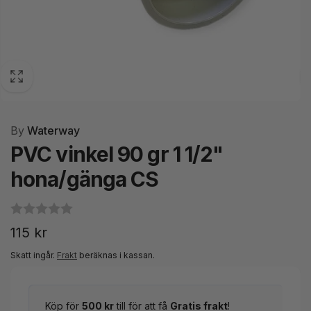
By
Waterway
PVC vinkel 90 gr 1 1/2"
hona/gänga CS
Ordinarie
115 kr
pris
Skatt ingår.
Frakt
beräknas i kassan.
Köp för
500 kr
till för att få
Gratis frakt
!