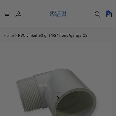
vidare
till
0
innehåll
0
artiklar
Logga
in
Home
PVC vinkel 90 gr 1 1/2" hona/gänga CS
idare till
uktinformation