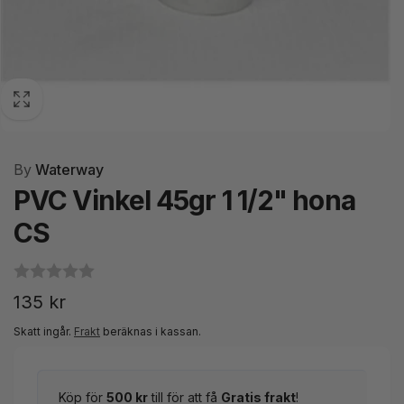
By
Waterway
PVC Vinkel 45gr 1 1/2" hona
CS
Ordinarie
135 kr
pris
Skatt ingår.
Frakt
beräknas i kassan.
Köp för
500 kr
till för att få
Gratis frakt
!