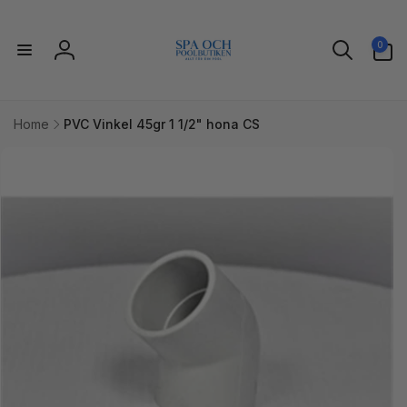
vidare
till
0
innehåll
0
artiklar
Logga
in
Home
PVC Vinkel 45gr 1 1/2" hona CS
idare till
uktinformation