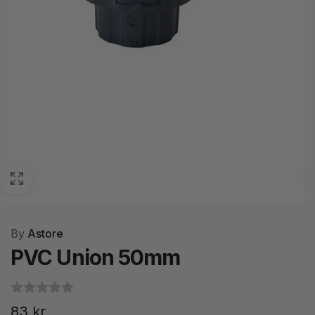
By
Astore
PVC Union 50mm
Ordinarie
83 kr