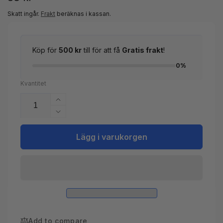
pris
Skatt ingår.
Frakt
beräknas i kassan.
Köp för
500 kr
till för att få
Gratis frakt
!
0%
Kvantitet
Öka
kvantitet
Minska
för
kvantitet
PVC
för
Lägg i varukorgen
Union
PVC
50mm
Union
50mm
Add to compare