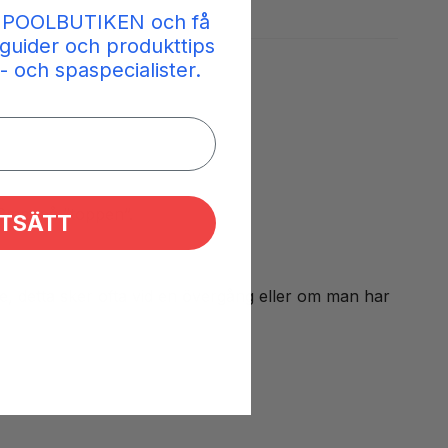
 POOLBUTIKEN och få
guider och produkttips
- och spaspecialister.
32mm på ”toppen”.
TSÄTT
, detta sker ofta vid en övergång eller om man har