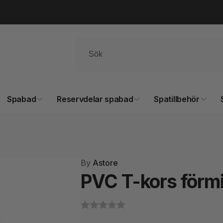
Spabad
Reservdelar spabad
Spatillbehör
By
Astore
PVC T-kors förm