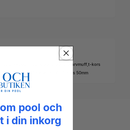
,
Pvc
,
pvckoppling
,
pvcskarv
,
skarv
,
skarvmuff
,
t-kors
r,
Installation,
PVC rördelar,
PVC T-kors 50mm
 om pool och
t i din inkorg