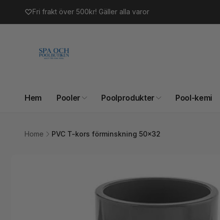
vidare
Fri frakt över 500kr! Gäller alla varor
till
innehåll
Hem
Pooler
Poolprodukter
Pool-kemi
Home
PVC T-kors förminskning 50x32
Gå vidare till
produktinformation