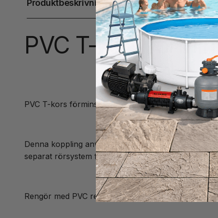
Produktbeskrivning
PVC T-kors förmi
PVC T-kors förminskning 50x32 är ett T-rör med lim
Denna koppling använder du där du ska ansluta 3 sl
separat rörsystem för dosering till din pool.
Rengör med PVC rengöring innan du limmar med PVC l