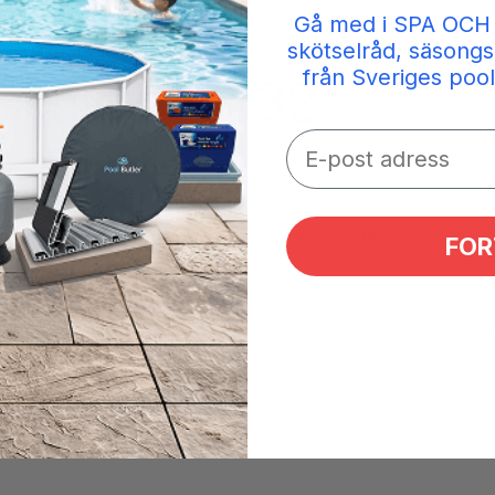
Gå med i SPA OCH
skötselråd, säsongs
från Sveriges pool
nskning 50x32
anslutning invändigt 50mm i 2 av sidorna samt avstick på 
FOR
angar eller rör med varandra där en av slangarna är mindre
im för att få bra vidhäftning.