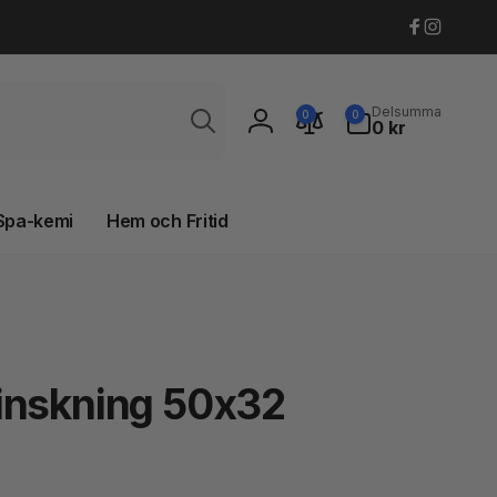
Faceboo
Instagr
Sök
0
Delsumma
0
0
artiklar
0 kr
Logga
in
Spa-kemi
Hem och Fritid
inskning 50x32