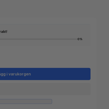
rakt
!
0%
ägg i varukorgen