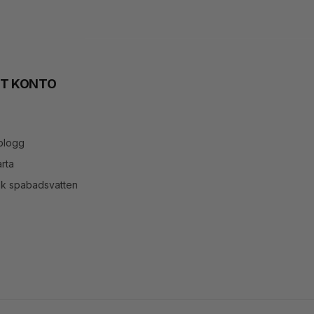
TT KONTO
blogg
rta
ök spabadsvatten