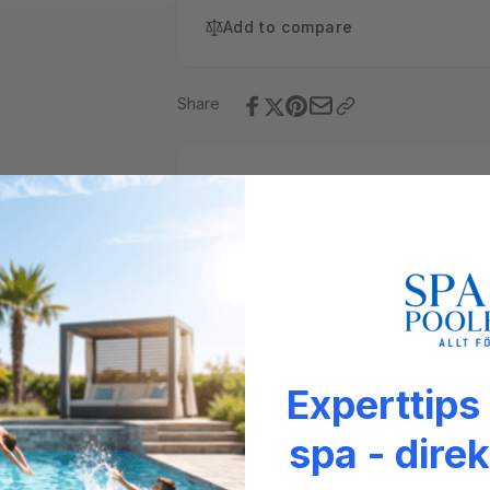
Add to compare
Share
Tillgänglighet:
Low stock: 5 left
SKU:
AST-560-0141
Taggar:
astore
,
ch
,
pool
,
poolkoppling
Kategorier:
Anslutningar & kopplinga
Experttips
spa - direk