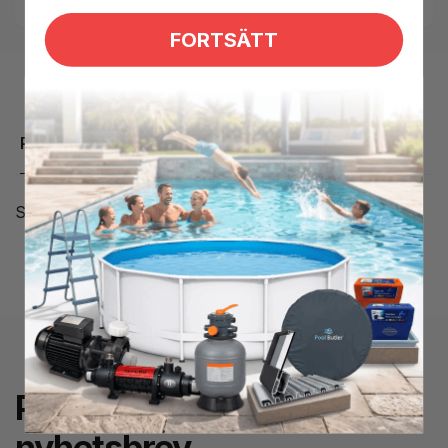
FORTSÄTT
Produktbeskrivning
Skarvrör 1"/ tum hona, Innermått 33,5 mm
Prenumerera på
nyhetsbrev