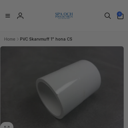
vidare
till
0
innehåll
0
artiklar
Logga
in
Home
PVC Skarvmuff 1" hona CS
idare till
uktinformation