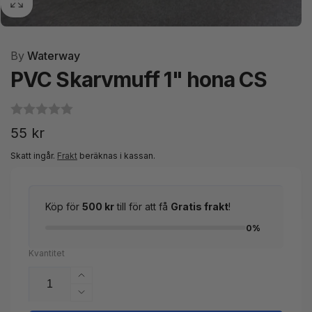
By
Waterway
PVC Skarvmuff 1" hona CS
Ordinarie
55 kr
pris
Skatt ingår.
Frakt
beräknas i kassan.
Köp för
500 kr
till för att få
Gratis frakt
!
0%
Kvantitet
Öka
kvantitet
Minska
för