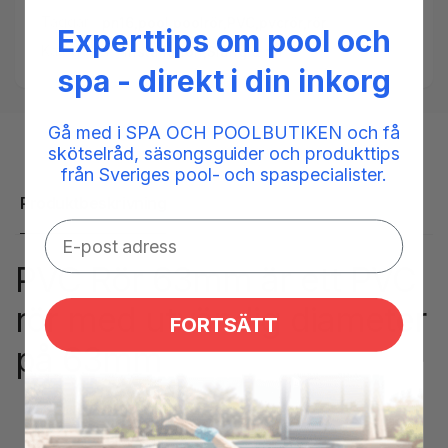
Taggar:
pn16
,
pool
,
poolrör
,
PVC
,
pvcrör
,
rör
Experttips om pool och
Kategorier:
Installation,
Slang & rör
spa - direkt i din inkorg
Gå med i SPA OCH POOLBUTIKEN och få
skötselråd, säsongsguider och produkttips
från Sveriges pool- och spaspecialister.
Produktbeskrivning
PVC Rör 63mm är ett PVC
rör med utvändig diameter
FORTSÄTT
på 63mm