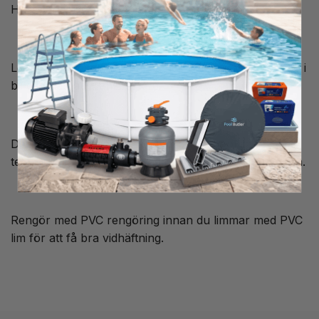
Hållfasthet PN16
Levereras i längd om 1m, så den är perfekt att få med i
bil eller lätt att transportera.
Detta rör används för byggnation av pool samt
teknikrum till pool. Röret har en slät insida samt utsida.
Rengör med PVC rengöring innan du limmar med PVC
lim för att få bra vidhäftning.