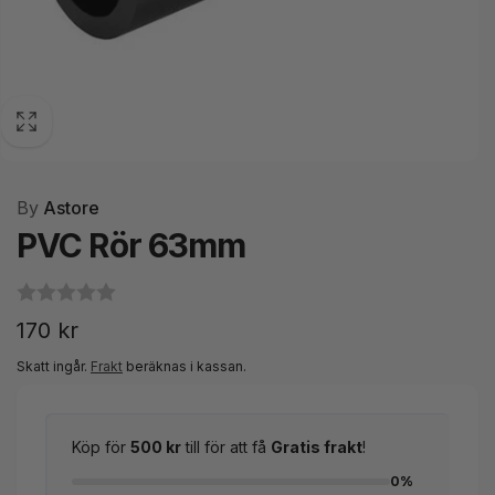
By
Astore
PVC Rör 63mm
Ordinarie
170 kr
pris
Skatt ingår.
Frakt
beräknas i kassan.
Köp för
500 kr
till för att få
Gratis frakt
!
0%