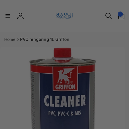
vidare
till
0
innehåll
0
artiklar
Logga
in
Home
PVC rengöring 1L Griffon
idare till
uktinformation