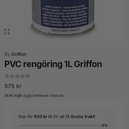
By
Griffon
PVC rengöring 1L Griffon
Ordinarie
575 kr
pris
Skatt ingår.
Frakt
beräknas i kassan.
Köp för
500 kr
till för att få
Gratis frakt
!
0%