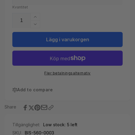
Kvantitet
Öka
kvantitet
Minska
för
kvantitet
PVC
för
Lägg i varukorgen
rengöring
PVC
1L
rengöring
Griffon
1L
Griffon
Fler betalningsalternativ
Add to compare
Share
Tillgänglighet:
Low stock: 5 left
SKU:
BIS-560-0003