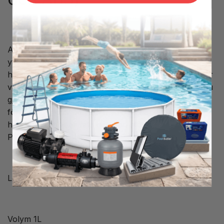
Använd detta rengöringsmedel för att torka rent den
yta som du ska limma med PVC lim, detta startar
härdningsprocessen. Det är viktigt att det inte kommer
vatten eller smuts på den rengjorda ytan mellan att du
gjort rent samt att du limmar med PVC lim, var även
försiktig att röra vid ytan med dina händer då dina
händer normalt är feta och kan störa processen för
PVC lim i sin tur.
Levereras i en kraftig plåtbehållare.
Volym 1L