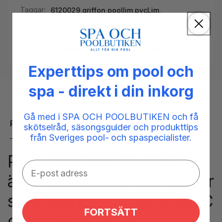
Taggar:
6120029
,
griffon
,
poollim
,
pvcLim
,
pvcrengöring
,
rengöring
,
rörlim
,
spalim
Kategorier:
Installation,
PVC Lim & rengöring,
Reservdelar spabad,
Rördelar spabad
Experttips om pool och
spa - direkt i din inkorg
Gå med i SPA OCH POOLBUTIKEN och få
Produktbeskrivning
skötselråd, säsongsguider och produkttips
från Sveriges pool- och spaspecialister.
PVC rengöring 1L Griffon
är en rengöring för PVC rör
samt slang (PVC-U, PVC-C
FORTSÄTT
och ABS)