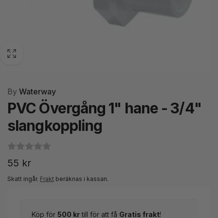
By
Waterway
PVC Övergång 1" hane - 3/4"
slangkoppling
Ordinarie
55 kr
pris
Skatt ingår.
Frakt
beräknas i kassan.
Köp för
500 kr
till för att få
Gratis frakt
!