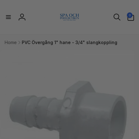
vidare
till
0
innehåll
0
artiklar
Logga
in
Home
PVC Övergång 1" hane - 3/4" slangkoppling
idare till
uktinformation