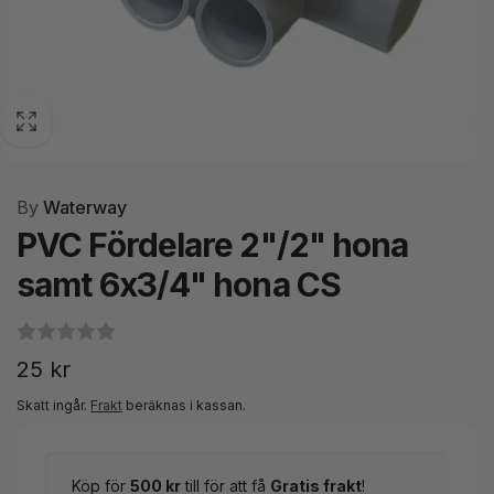
By
Waterway
PVC Fördelare 2"/2" hona
samt 6x3/4" hona CS
Ordinarie
25 kr
pris
Skatt ingår.
Frakt
beräknas i kassan.
Köp för
500 kr
till för att få
Gratis frakt
!