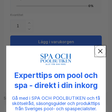
0%
Kvantitet
Öka
kvantitet
Minska
för
kvantitet
PVC
för
Lägg i varukorgen
Fördelare
PVC
2&quot;/2&quot;
Fördelare
hona
2&quot;/2&quot;
samt
hona
6x3/4&quot;
samt
hona
6x3/4&quot;
Experttips om pool och
CS
hona
spa - direkt i din inkorg
CS
Add to compare
Gå med i SPA OCH POOLBUTIKEN och få
Share
skötselråd, säsongsguider och produkttips
från Sveriges pool- och spaspecialister.