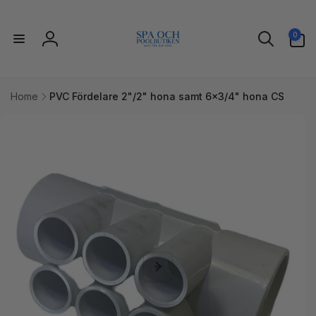
vidare
till
0
innehåll
0
artiklar
Logga
in
Home
PVC Fördelare 2"/2" hona samt 6x3/4" hona CS
idare till
uktinformation