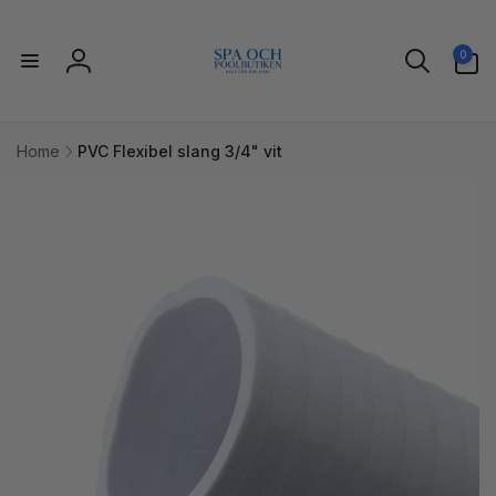
vidare
till
0
innehåll
0
artiklar
Logga
in
Home
PVC Flexibel slang 3/4" vit
idare till
uktinformation