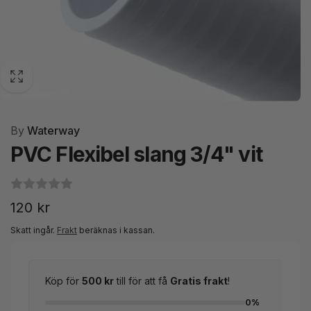
By
Waterway
PVC Flexibel slang 3/4" vit
Ordinarie
120 kr
pris
Skatt ingår.
Frakt
beräknas i kassan.
Köp för
500 kr
till för att få
Gratis frakt
!
0%