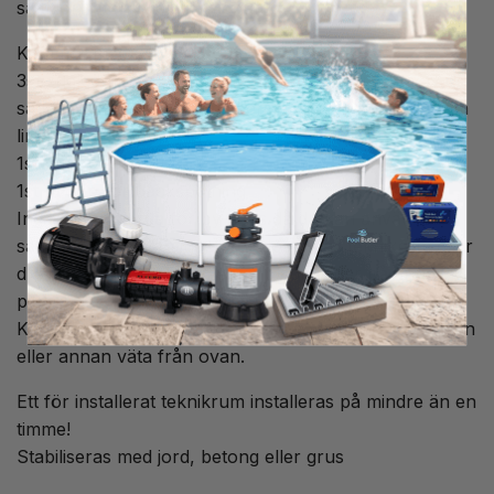
saltklorinator, eller värmepump
Kommer med:
3st sugledningar, om du inte vill använda någon av de
så kan du stänga dem med en stopp/ plugg i PVC som
limmas dit.
1st utlopp till pool
1st utlopp för backspolning
Inga hål är gjorda för by-pass då du kan använda
samma by-pass antingen för dosering i teknikrum eller
dra ut dem till poolvärmepump som sitter på annan
plats.
Kommer med lock med gångjärn som skyddar för regn
eller annan väta från ovan.
Ett för installerat teknikrum installeras på mindre än en
timme!
Stabiliseras med jord, betong eller grus