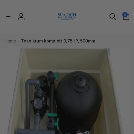
vidare
till
0
innehåll
0
artiklar
Logga
in
Home
Teknikrum komplett 0,75HP, 500mm
idare till
uktinformation