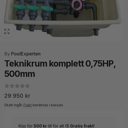
By
PoolExperten
Teknikrum komplett 0,75HP,
500mm
Ordinarie
29 950 kr
pris
Skatt ingår.
Frakt
beräknas i kassan.
Köp för
500 kr
till för att få
Gratis frakt
!