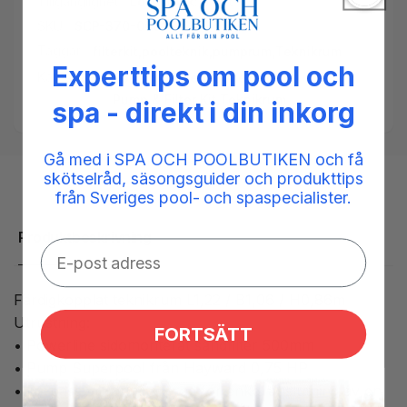
Tillgänglighet:
Low stock: 5 left
SKU:
SCP-370-0002
Taggar:
filterkit
,
poolteknik
,
pumprum
,
Teknikrum
Experttips om pool och
Kategorier:
Poolprodukter,
Poolteknik,
Pump & Filter Kit,
Teknikrum
spa - direkt i din inkorg
Gå med i SPA OCH POOLBUTIKEN och få
skötselråd, säsongsguider och produkttips
från Sveriges pool- och spaspecialister.
Produktbeskrivning
Färdigkopplat teknikrum L1,22 / B1,06 / H0,86m
Utrustning:
FORTSÄTT
• Powerline sidomonterat sandfilter 500mm
• Pump Superpool från Hayward 0,75 HP
• By-pass är förinstallerad för enkel anslutning av en