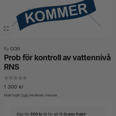
By
CCEI
Prob för kontroll av vattennivå
RNS
Ordinarie
1 300 kr
pris
Skatt ingår.
Frakt
beräknas i kassan.
Köp för
500 kr
till för att få
Gratis frakt
!