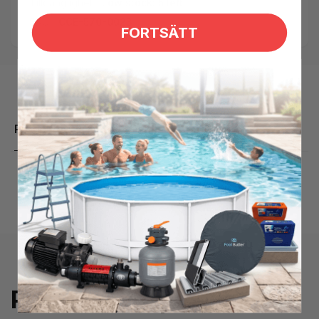
Tillgänglighet:
Low stock: 5 left
SKU:
CCE-570-0023
FORTSÄTT
Produktbeskrivning
Prenumerera på