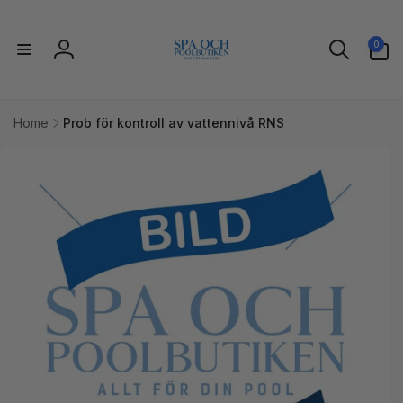
vidare
till
0
innehåll
0
artiklar
Logga
in
Home
Prob för kontroll av vattennivå RNS
idare till
uktinformation