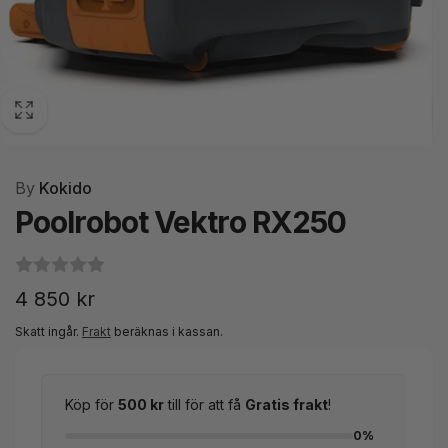
By
Kokido
Poolrobot Vektro RX250
Ordinarie
4 850 kr
pris
Skatt ingår.
Frakt
beräknas i kassan.
Köp för
500 kr
till för att få
Gratis frakt
!
0%