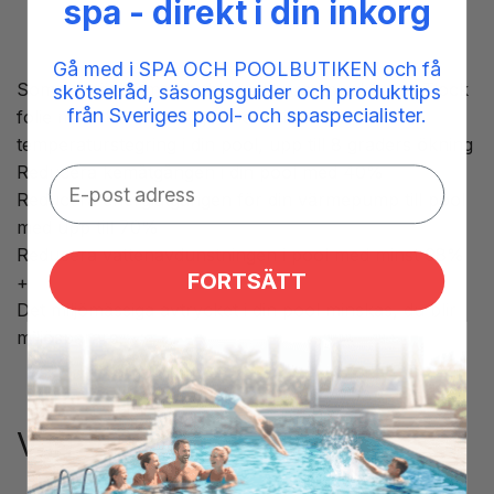
spa - direkt i din inkorg
Gå med i SPA OCH POOLBUTIKEN och få
Sommar täcke med bubblor till rund pool 6,4m. Tjock
skötselråd, säsongsguider och produkttips
från Sveriges pool- och spaspecialister.
folie med 180 micron tjocklek. Vill du ha maximal
temperaturstegring i din pool, upp till 8 graders ökning
Reducera kemåtgången i din pool med 40%
Reducera energiåtgången för din värmepump till pool
med upp till 70%
Reducera vattenavdunstningen i pool med minst 98%
FORTSÄTT
+
Det miljömässiga avtrycket i din pool minskas, du blir
miljösparare.
Varför solfolie?