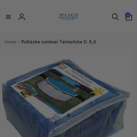
vidare
till
0
innehåll
0
artiklar
Logga
in
Home
Poltäcke sommar Termofolie D. 6,4
idare till
uktinformation