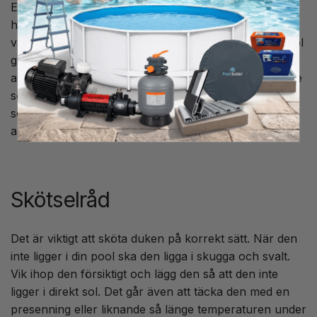
Enkelt. Du spar stora summor pengar i energi om du
har luftvärmepump till din pool. Har du inte
värmepump, då värmer solen upp ditt vatten i din pool
gratis. Du spar kemikaliekostnader och motverkar
avdunstning i din pool. Det är som ett isolerande täcke
som läggs på vattenytan i din pool. Våra kunder har
sett att deras kostnader för uppvärmning har sjunkit
avsevärt.
Skötselråd
Det är viktigt att sköta duken på korrekt sätt. När den
inte ligger i din pool ska den ligga i skugga och svalt.
Vik ihop den försiktigt och lägg den så att den inte
ligger i direkt sol. Det går även att täcka den med en
presenning eller liknande så länge temperaturen under