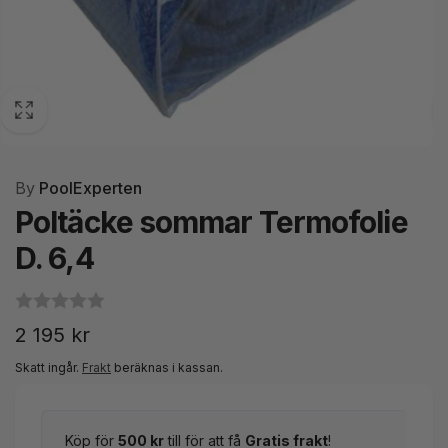
By
PoolExperten
Poltäcke sommar Termofolie
D. 6,4
Ordinarie
2 195 kr
pris
Skatt ingår.
Frakt
beräknas i kassan.
Köp för
500 kr
till för att få
Gratis frakt
!