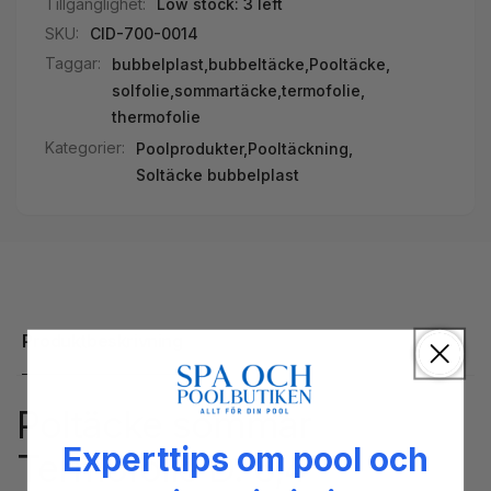
Tillgänglighet:
Low stock: 3 left
SKU:
CID-700-0014
Taggar:
bubbelplast
,
bubbeltäcke
,
Pooltäcke
,
solfolie
,
sommartäcke
,
termofolie
,
thermofolie
Kategorier:
Poolprodukter,
Pooltäckning,
Soltäcke bubbelplast
Produktbeskrivning
Poltäcke sommar
Experttips om pool och
Termofolie D. 6,4