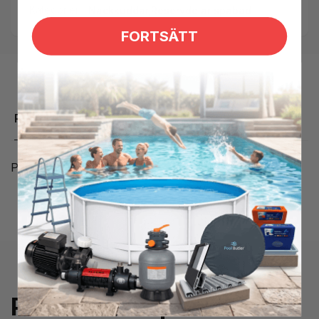
Kategorier:
Nackkuddar,
Reservdelar spabad
FORTSÄTT
Produktbeskrivning
Plugg för Nackkudde Coast Spas CS
Prenumerera på