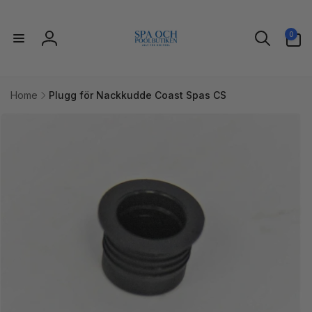
vidare
till
0
innehåll
0
artiklar
Logga
in
Home
Plugg för Nackkudde Coast Spas CS
idare till
uktinformation