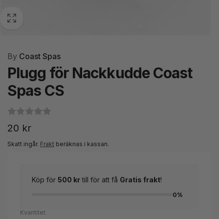
By
Coast Spas
Plugg för Nackkudde Coast
Spas CS
Ordinarie
20 kr
pris
Skatt ingår.
Frakt
beräknas i kassan.
Köp för
500 kr
till för att få
Gratis frakt
!
0%
Kvantitet