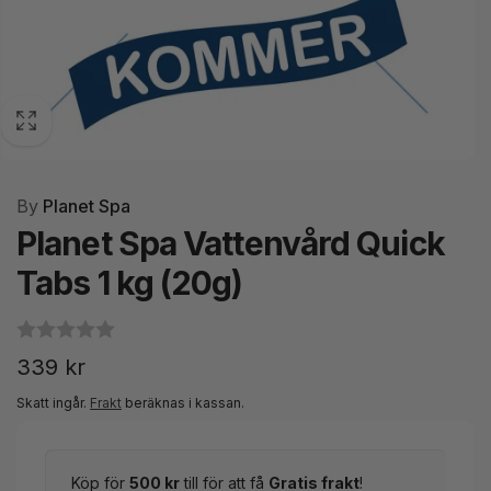
By
Planet Spa
Planet Spa Vattenvård Quick
Tabs 1 kg (20g)
Ordinarie
339 kr
pris
Skatt ingår.
Frakt
beräknas i kassan.
Köp för
500 kr
till för att få
Gratis frakt
!