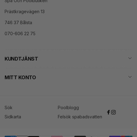
Spa Och Poolbutiken
Prästkragevägen 13
746 37 Bålsta
070-606 22 75
KUNDTJÄNST
MITT KONTO
Sök
Poolblogg
Facebook
Instagram
Sidkarta
Felsök spabadsvatten