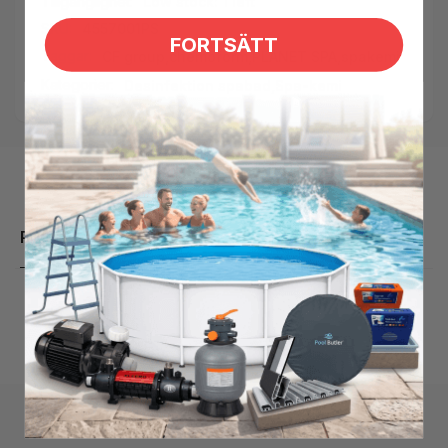
Tillgänglighet:
Low stock: 1 left
SKU:
4557001PS
FORTSÄTT
Taggar:
CF group
,
chemoform
,
PLANET SPA
,
spakemi
Kategorier:
Desinfektion spabad,
Spa-kemi
Produktbeskrivning