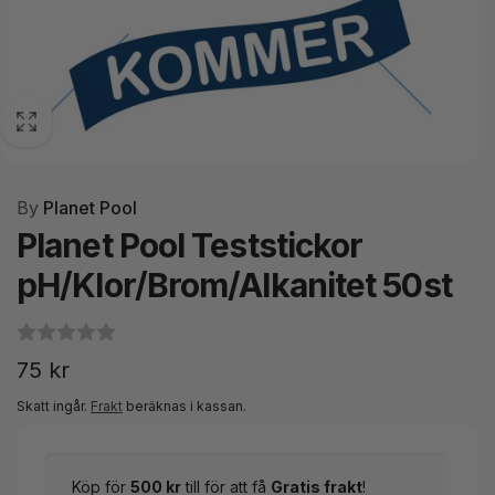
By
Planet Pool
Planet Pool Teststickor
pH/Klor/Brom/Alkanitet 50st
Ordinarie
75 kr
pris
Skatt ingår.
Frakt
beräknas i kassan.
Köp för
500 kr
till för att få
Gratis frakt
!