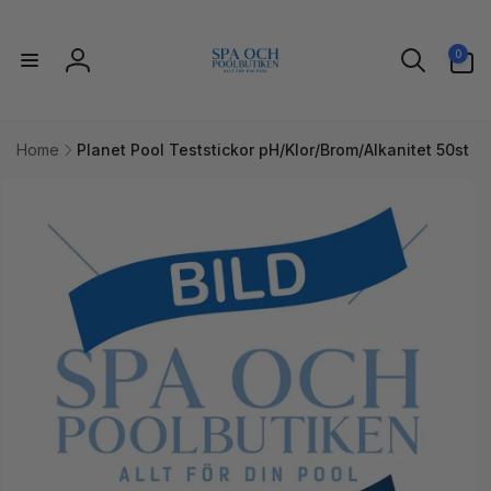
vidare
till
0
innehåll
0
artiklar
Logga
in
Home
Planet Pool Teststickor pH/Klor/Brom/Alkanitet 50st
idare till
uktinformation