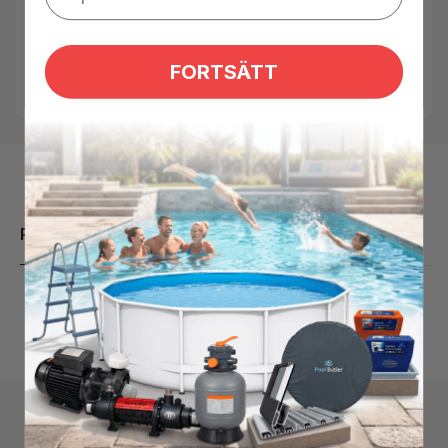
Tillgänglighet:
In stock
SKU:
2306754
Kategorier:
Poolprodukter,
Teststickor,
FORTSÄTT
Testutrustning
Produktbeskrivning