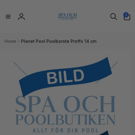
vidare
till
0
innehåll
0
artiklar
Logga
in
Home
Planet Pool Poolborste Proffs 14 cm
idare till
uktinformation